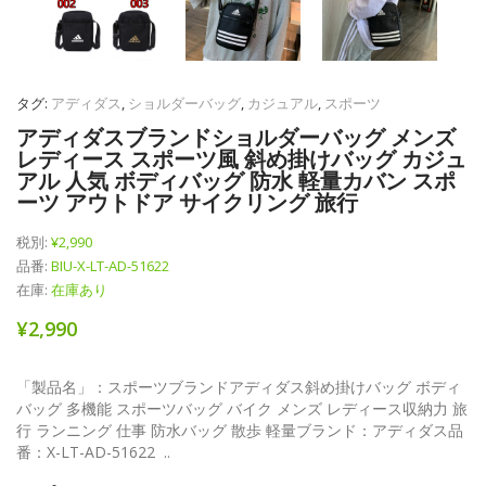
タグ:
アディダス
,
ショルダーバッグ
,
カジュアル
,
スポーツ
アディダスブランドショルダーバッグ メンズ
レディース スポーツ風 斜め掛けバッグ カジュ
アル 人気 ボディバッグ 防水 軽量カバン スポ
ーツ アウトドア サイクリング 旅行
税別:
¥2,990
品番:
BIU-X-LT-AD-51622
在庫:
在庫あり
¥2,990
「製品名」：スポーツブランドアディダス斜め掛けバッグ ボディ
バッグ 多機能 スポーツバッグ バイク メンズ レディース収納力 旅
行 ランニング 仕事 防水バッグ 散歩 軽量ブランド：アディダス品
番：X-LT-AD-51622 ..