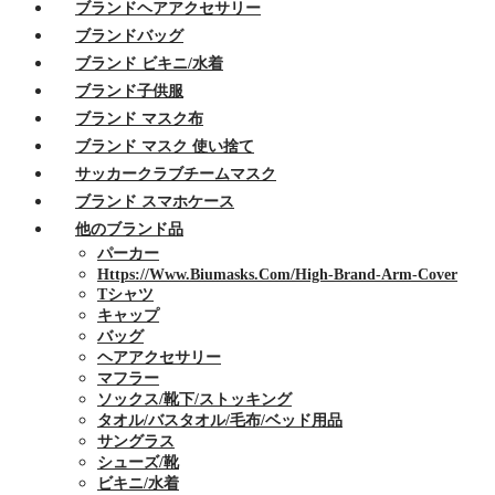
ブランドヘアアクセサリー
ブランドバッグ
ブランド ビキニ/水着
ブランド子供服
ブランド マスク布
ブランド マスク 使い捨て
サッカークラブチームマスク
ブランド スマホケース
他のブランド品
パーカー
Https://www.biumasks.com/high-Brand-Arm-Cover
Tシャツ
キャップ
バッグ
ヘアアクセサリー
マフラー
ソックス/靴下/ストッキング
タオル/バスタオル/毛布/ベッド用品
サングラス
シューズ/靴
ビキニ/水着