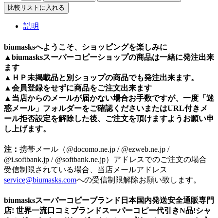
比較リストに入れる
説明
biumasksへようこそ、ショッピングを楽しみに
▲
biumasks
スーパーコピーショップの商品は一緒に発注出来
ます
▲ＨＰ未掲載品と別ショップの商品でも発注出来ます。
▲会員登録をせずに商品をご注文出来ます
▲当店からのメールが届かない場合お手数ですが、一度「迷
惑メール」フォルダーをご確認くださいまたはURL付きメ
ール拒否設定を解除した後、ご注文を頂けますようお願い申
し上げます。
注：
携帯メール（@docomo.ne.jp / @ezweb.ne.jp /
@i.softbank.jp / @softbank.ne.jp）アドレスでのご注文の場合
受信制限されている場合、当店メールアドレス
service@biumasks.com
への受信制限解除お願い致します。
biumasksスーパーコピーブランド日本国内発送安全通販専門
店! 世界一流口コミブランドスーパーコピー代引きN品!シャ