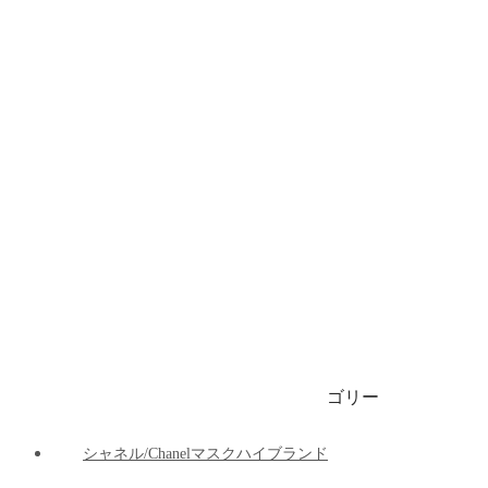
ブランドビキニ/水着
ブランドブリーフ/下着
ブランドマット
ブランド車の用品
ブランドパーカー/ 春秋服 / 冬服
1999円マスク
ゴリー
ご注文決済出荷追跡
ブログ
シャネル/Chanelマスクハイブランド