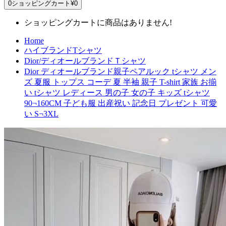
0
ショッピングカート
¥0
ショッピングカートに商品はありません!
Home
ハイブランドTシャツ
Dior/ディオールブランドＴシャツ
Dior ディオールブランド親子ペアルック tシャツ メン
ズ 夏服 トップス コーデ 夏 半袖 親子 T-shirt 家族 お揃
い tシャツ レディース 男の子 女の子 キッズ tシャツ
90¬160CM 子ども服 出産祝い 記念日 プレゼント 可愛
い S¬3XL