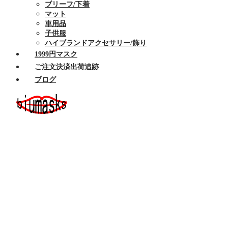
ブリーフ/下着
マット
車用品
子供服
ハイブランドアクセサリー/飾り
1999円マスク
ご注文決済出荷追跡
ブログ
ホーム
セール商品
布マスク
ハイブランドマスク
Armaniアルマーニマスク洗える
Celine/セリーヌ マスク 洗える