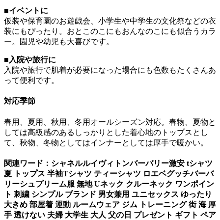
■イベントに
仮装や保育園のお遊戯会、小学生や中学生の文化祭などの衣
装にもぴったり。おとこのこにもおんなのこにも似合うカラ
ー。園児や幼児も大喜びです。
■入院や旅行に
入院や旅行で肌着が必要になった場合にも色数もたくさんあ
って便利です。
対応季節
春用、夏用、秋用、冬用オールシーズン対応。春物、夏物と
しては高級感のあるしっかりとした着心地のトップスとし
て、秋物、冬物としてはインナーとしては厚手で暖かい。
関連ワード：シャネルルイヴィトンバーバリー激安 tシャツ
夏 トップス 半袖Tシャツ ティーシャツ ロエベグッチバーバ
リーシュプリーム服 無地 Uネック クルーネック ワンポイン
ト 刺繍 シンプル ブランド 男女兼用 ユニセックス ゆったり
大きめ 部屋着 運動 ルームウェア ジム トレーニング 街 海 厚
手 透けない 夫婦 大学生 大人 父の日 プレゼント ギフト ペア