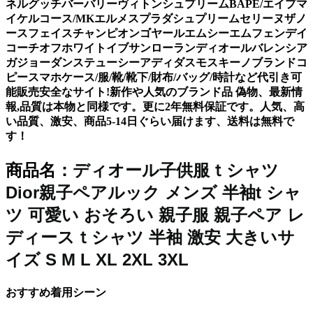
ネルグッチバーバリーヴィトンシュプリームBAPE/エイプマ
イケルコース/MKエルメスプラダシュプリームセリーヌザノ
ースフェイスチャンピオンゴヤールエムシーエムフェンデイ
コーチオフホワイトイブサンローランディオールバレンシア
ガジョーダンステューシーアディダスモスキーノブランドコ
ピースマホケース/服/靴/靴下/財布/バッグ/時計など代引き可
能販売安全なサイト!新作や人気のブランド品 偽物、最新情
報,品質は本物と同様です。更に2年無料保証です。人気、高
い品質、激安、商品5-14日ぐらい届けます、送料は無料で
す！
ディオール子供服ｔシャツ
商品名：
Dior親子ペアルック メンズ 半袖t シャ
ツ 可愛い おそろい 親子服 親子ペア レ
ディースｔシャツ 半袖 激安 大きいサ
イズ S M L XL 2XL 3XL
おすすめ着用シーン