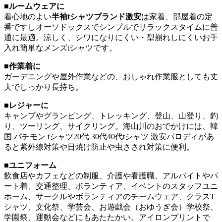
■ルームウェアに
着心地のよい
半袖tシャツブランド激安
は家着、部屋着の定
番ですしオーソドックスでシンプルでリラックスタイムに普
通に最適。涼しく、シワになりにくい・型崩れしにくいお手
入れ簡単なメンズtシャツです。
■作業着に
ガーデニングや屋外作業などの、おしゃれ作業服としても丈
夫でしっかり長持ち。
■レジャーに
キャンプやグランピング、トレッキング、登山、山登り、釣
り、ツーリング、サイクリング。海山川のおでかけには、韓
国 パチモン tシャツ20代 30代40代tシャツ 激安パロディがあ
ると紫外線対策や日焼け防止や虫さされ対策に便利。
■ユニフォーム
飲食店やカフェなどの制服、介護や看護職、アルバイトやパ
ート着、交通整理、ボランティア、イベントのスタッフユニ
ホーム、サークルやボランティアのチームウェア、クラスT
シャツ、文化祭、学芸会、お遊戯会（おゆうぎ会）学校祭、
学園祭、運動会などにもあたたかい。アイロンプリントで