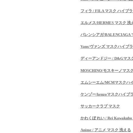
フィラ / FILA マスク ハイブ
エルメス/HERMES マスク 洗
バレンシアガ/BALENCIAGA
Vans/ヴァンズ マスクハイブ
ディーアンドジー / D&Gマス
MOSCHINO/モスキーノマス
エムシーエム/MCMマスクハ
ケンゾー/kenzoマスクハイブ
サッカークラブ マスク
かわくぼ れい / Rei Kawak
Anime / アニメ マスク 洗える