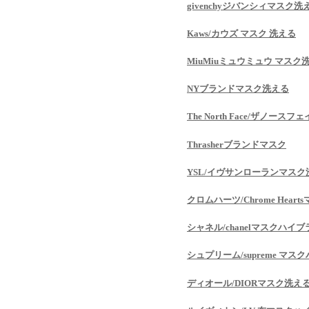
givenchyジバンシィマスク洗
Kaws/カウズ マスク 洗える
MiuMiuミュウミュウ マスク
NYブランドマスク洗える
The North Face/ザノース
Thrasherブランドマスク
YSL/イヴサンローランマスク
クロムハーツ/Chrome Hea
シャネル/chanelマスクハイ
シュプリーム/supreme マ
ディオール/DIORマスク洗え