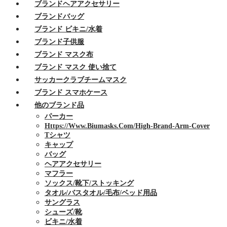
ブランドヘアアクセサリー
ブランドバッグ
ブランド ビキニ/水着
ブランド子供服
ブランド マスク布
ブランド マスク 使い捨て
サッカークラブチームマスク
ブランド スマホケース
他のブランド品
パーカー
Https://www.biumasks.com/high-Brand-Arm-Cover
Tシャツ
キャップ
バッグ
ヘアアクセサリー
マフラー
ソックス/靴下/ストッキング
タオル/バスタオル/毛布/ベッド用品
サングラス
シューズ/靴
ビキニ/水着