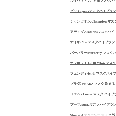
ルイヴィトン/LV 布マスクハ
グッチ/gucciマスクハイブラ
チャンピオン/Champion 
アディダス/adidasマスクハ
ナイキ/Nikeマスクハイブラン
バーバリー/Burberry マス
オフホワイト/Off Whiteマ
フェンディ/fendi マスクハイ
プラダ/ PRADA マスク 洗える
ロエベ / Loewe マスク ハイ
プーマ/pumaマスクハイブラ
Stussy/ステューシー マスク 