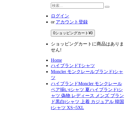
ログイン
or
アカウント登録
0
ショッピングカート
¥0
ショッピングカートに商品はありま
せん!
Home
ハイブランドTシャツ
Moncler モンクレールブランドtシャ
ツ
ハイブランドMoncler モンクレール
ペア揃いtシャツ 夏ハイブランドtシ
ャツ 偽物 レディース メンズ ブラン
ド黒白tシャツ 上着 カジュアル 韓国
tシャツ XS¬5XL