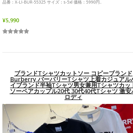
品番：X-LI-BUR-55325 サイズ：s-5xl 価格：5990円..
¥5,990
ブランドtシャツカットソー コピーブランド
Burberry バーバリーtシャツ上着カジュアル
イブランド半袖tシャツ男女兼用Tシャツカッ
ソーペアカップル20代 30代40代tシャツ 激安
ロディ