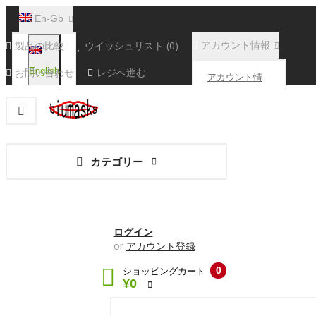
En-Gb
製品の比較
ウイッシュリスト (0)
アカウント情報
お問い合わせ
English
レジへ進む
アカウント情
報
注文履歴
カテゴリー
取引履歴
ダウンロード
ログイン
or
アカウント登録
0
ショッピングカート
¥0