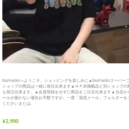
biumasksへようこそ、ショッピングを楽しみに▲biumasksスーパー
ショップの商品は一緒に発注出来ます▲ＨＰ未掲載品と別ショップの
も発注出来ます。▲会員登録をせずに商品をご注文出来ます▲当店か
ールが届かない場合お手数ですが、一度「迷惑メール」フォルダーを
くださいまたは..
¥2,990