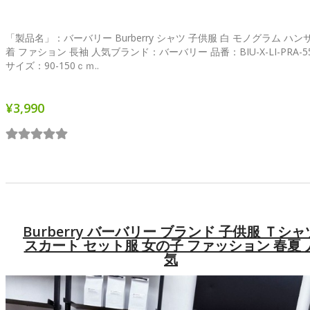
「製品名」：バーバリー Burberry シャツ 子供服 白 モノグラム ハン
着 ファション 長袖 人気ブランド：バーバリー 品番：BIU-X-LI-PRA-55
サイズ：90-150ｃｍ..
¥3,990
Burberry バーバリー ブランド 子供服 Ｔシャ
スカート セット服 女の子 ファッション 春夏 
気