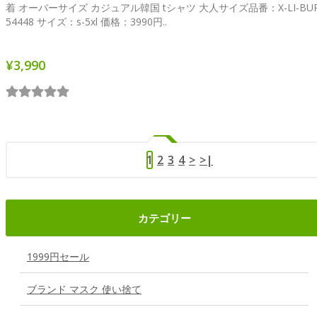
着 オーバーサイズ カジュアル韓国 tシャツ 大人サイズ品番：X-LI-BUR
54448 サイズ：s-5xl 価格：3990円..
¥3,990
1
2
3
4
>
>|
カテゴリー
1999円セール
ブランド マスク 使い捨て