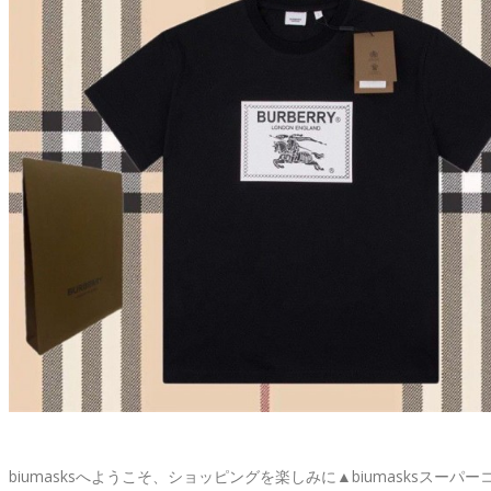
biumasksへようこそ、ショッピングを楽しみに▲biumasksスーパー