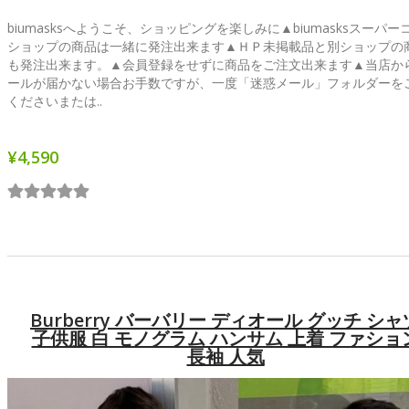
biumasksへようこそ、ショッピングを楽しみに▲biumasksスーパー
ショップの商品は一緒に発注出来ます▲ＨＰ未掲載品と別ショップの
も発注出来ます。▲会員登録をせずに商品をご注文出来ます▲当店か
ールが届かない場合お手数ですが、一度「迷惑メール」フォルダーを
くださいまたは..
¥4,590
Burberry バーバリー ディオール グッチ シャ
子供服 白 モノグラム ハンサム 上着 ファショ
長袖 人気