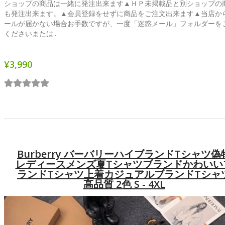
ショップの商品は一緒に発注出来ます▲ＨＰ未掲載品と別ショップの
も発注出来ます。▲会員登録をせずに商品をご注文出来ます▲当店か
ールが届かない場合お手数ですが、一度「迷惑メール」フォルダーを
くださいまたは..
¥3,990
Burberry バーバリーハイブランドtシャツ偽
レディースメンズ夏tシャツブランドかわいい
ランドtシャツ上着カジュアルブランドtシャ
高品質 2色 S - 4XL