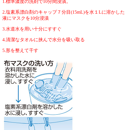
1.標準濃度の洗剤で10分間浸漬。
2.塩素系漂白剤のキャップ７分目(15mL)を水１Lに溶かした
液にマスクを10分浸漬
3.水道水を用い十分にすすぐ
4.清潔なタオルに挟んで水分を吸い取る
5.形を整えて干す