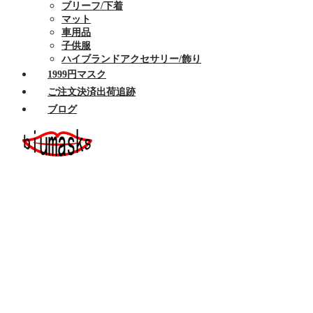
ブリーフ/下着
マット
車用品
子供服
ハイブランドアクセサリー/飾り
1999円マスク
ご注文決済出荷追跡
ブログ
ホーム
セール商品
布マスク
ハイブランドマスク
Armaniアルマーニマスク洗える
Celine/セリーヌ マスク 洗える