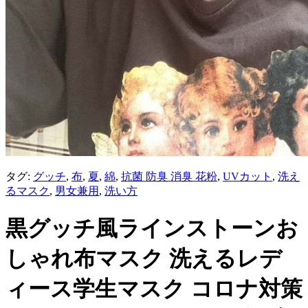
タグ:
グッチ
,
布
,
夏
,
綿
,
抗菌 防臭 消臭 花粉
,
UVカット
,
洗え
るマスク
,
男女兼用
,
洗い方
黒グッチ風ラインストーンお
しゃれ布マスク 洗えるレデ
ィース学生マスク コロナ対策