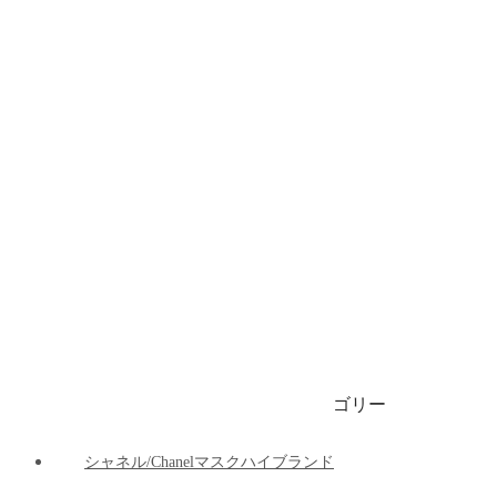
ブランドビキニ/水着
ブランドブリーフ/下着
ブランドマット
ブランド車の用品
ブランドパーカー/ 春秋服 / 冬服
1999円マスク
ゴリー
ご注文決済出荷追跡
ブログ
シャネル/Chanelマスクハイブランド