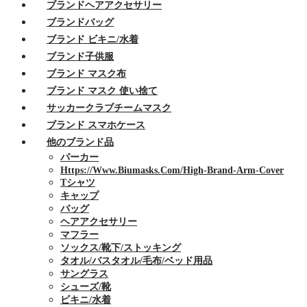
ブランドヘアアクセサリー
ブランドバッグ
ブランド ビキニ/水着
ブランド子供服
ブランド マスク布
ブランド マスク 使い捨て
サッカークラブチームマスク
ブランド スマホケース
他のブランド品
パーカー
Https://www.biumasks.com/high-Brand-Arm-Cover
Tシャツ
キャップ
バッグ
ヘアアクセサリー
マフラー
ソックス/靴下/ストッキング
タオル/バスタオル/毛布/ベッド用品
サングラス
シューズ/靴
ビキニ/水着