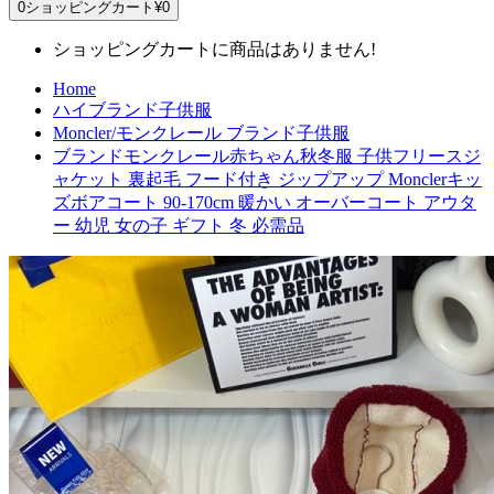
0
ショッピングカート
¥0
ショッピングカートに商品はありません!
Home
ハイブランド子供服
Moncler/モンクレール ブランド子供服
ブランドモンクレール赤ちゃん秋冬服 子供フリースジ
ャケット 裏起毛 フード付き ジップアップ Monclerキッ
ズボアコート 90-170cm 暖かい オーバーコート アウタ
ー 幼児 女の子 ギフト 冬 必需品