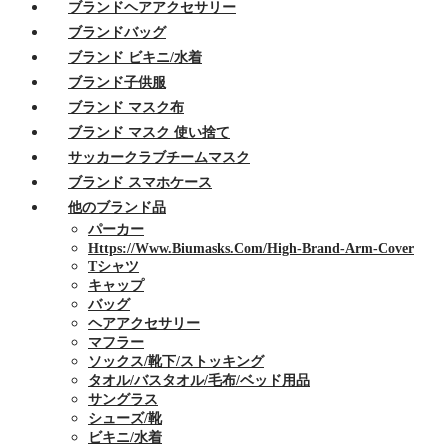
ブランドヘアアクセサリー
ブランドバッグ
ブランド ビキニ/水着
ブランド子供服
ブランド マスク布
ブランド マスク 使い捨て
サッカークラブチームマスク
ブランド スマホケース
他のブランド品
パーカー
Https://www.biumasks.com/high-Brand-Arm-Cover
Tシャツ
キャップ
バッグ
ヘアアクセサリー
マフラー
ソックス/靴下/ストッキング
タオル/バスタオル/毛布/ベッド用品
サングラス
シューズ/靴
ビキニ/水着