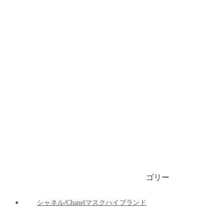
ブランドビキニ/水着
ブランドブリーフ/下着
ブランドマット
ブランド車の用品
ブランドパーカー/ 春秋服 / 冬服
1999円マスク
ゴリー
ご注文決済出荷追跡
ブログ
シャネル/Chanelマスクハイブランド