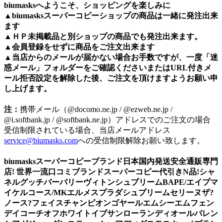
biumasksへようこそ、ショッピングを楽しみに
▲
biumasks
スーパーコピーショップの商品は一緒に発注出来
ます
▲ＨＰ未掲載品と別ショップの商品でも発注出来ます。
▲会員登録をせずに商品をご注文出来ます
▲当店からのメールが届かない場合お手数ですが、一度「迷
惑メール」フォルダーをご確認くださいまたはURL付きメ
ール拒否設定を解除した後、ご注文を頂けますようお願い申
し上げます。
注：
携帯メール（@docomo.ne.jp / @ezweb.ne.jp /
@i.softbank.jp / @softbank.ne.jp）アドレスでのご注文の場合
受信制限されている場合、当店メールアドレス
service@biumasks.com
への受信制限解除お願い致します。
biumasksスーパーコピーブランド日本国内発送安全通販専門
店! 世界一流口コミブランドスーパーコピー代引きN品!シャ
ネルグッチバーバリーヴィトンシュプリームBAPE/エイプマ
イケルコース/MKエルメスプラダシュプリームセリーヌザ?
ノース?フェイスチャンピオンゴヤールエムシーエムフェン
デイコーチオフホワイトイブサンローランディオールバレン