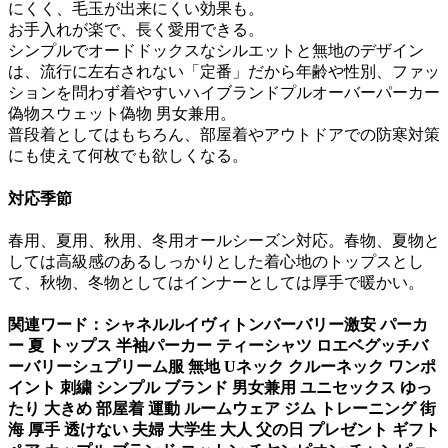
にくく、毛玉が出来にくい効果も。
お手入れが楽で、長く愛用できる。
シンプルでオードドックスなシルエットと無地のデザイン
は、流行に左右されない「定番」だから年齢や性別、ファッ
ションを問わず着やすいハイブランドプルオーバーパーカー
偽物スウェット偽物 男女兼用。
普段着としてはもちろん、部屋着やアウトドアでの防寒対策
にも使えて何枚でも欲しくなる。
対応季節
春用、夏用、秋用、冬用オールシーズン対応。春物、夏物と
しては高級感のあるしっかりとした着心地のトップスとし
て、秋物、冬物としてはインナーとしては厚手で暖かい。
関連ワード：シャネルルイヴィトンバーバリー激安 パーカ
ー 夏 トップス 半袖パーカー ティーシャツ ロエベグッチバ
ーバリーシュプリーム服 無地 Uネック クルーネック ワンポ
イント 刺繍 シンプル ブランド 男女兼用 ユニセックス ゆっ
たり 大きめ 部屋着 運動 ルームウェア ジム トレーニング 街
海 厚手 透けない 夫婦 大学生 大人 父の日 プレゼント ギフト