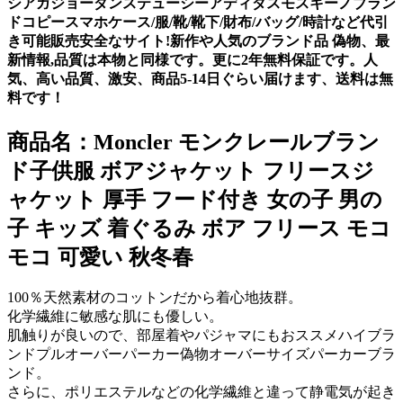
シアガジョーダンステューシーアディダスモスキーノブラン
ドコピースマホケース/服/靴/靴下/財布/バッグ/時計など代引
き可能販売安全なサイト!新作や人気のブランド品 偽物、最
新情報,品質は本物と同様です。更に2年無料保証です。人
気、高い品質、激安、商品5-14日ぐらい届けます、送料は無
料です！
商品名：Moncler モンクレールブラン
ド子供服 ボアジャケット フリースジ
ャケット 厚手 フード付き 女の子 男の
子 キッズ 着ぐるみ ボア フリース モコ
モコ 可愛い 秋冬春
100％天然素材のコットンだから着心地抜群。
化学繊維に敏感な肌にも優しい。
肌触りが良いので、部屋着やパジャマにもおススメハイブラ
ンドプルオーバーパーカー偽物オーバーサイズパーカーブラ
ンド。
さらに、ポリエステルなどの化学繊維と違って静電気が起き