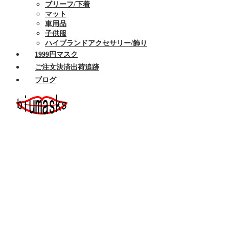
ブリーフ/下着
マット
車用品
子供服
ハイブランドアクセサリー/飾り
1999円マスク
ご注文決済出荷追跡
ブログ
ホーム
セール商品
布マスク
ハイブランドマスク
Armaniアルマーニマスク洗える
Celine/セリーヌ マスク 洗える