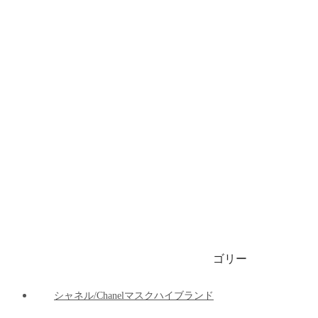
ブランドビキニ/水着
ブランドブリーフ/下着
ブランドマット
ブランド車の用品
ブランドパーカー/ 春秋服 / 冬服
1999円マスク
ゴリー
ご注文決済出荷追跡
ブログ
シャネル/Chanelマスクハイブランド