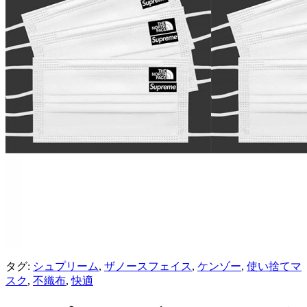
タグ:
シュプリーム
,
ザノースフェイス
,
ケンゾー
,
使い捨てマ
スク
,
不織布
,
快適