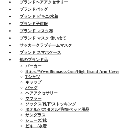
ブランドヘアアクセサリー
ブランドバッグ
ブランド ビキニ/水着
ブランド子供服
ブランド マスク布
ブランド マスク 使い捨て
サッカークラブチームマスク
ブランド スマホケース
他のブランド品
パーカー
Https://www.biumasks.com/high-Brand-Arm-Cover
Tシャツ
キャップ
バッグ
ヘアアクセサリー
マフラー
ソックス/靴下/ストッキング
タオル/バスタオル/毛布/ベッド用品
サングラス
シューズ/靴
ビキニ/水着