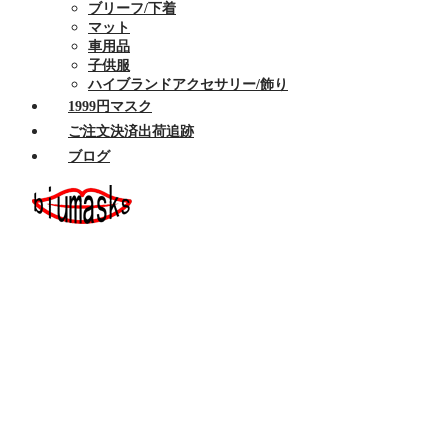
ブリーフ/下着
マット
車用品
子供服
ハイブランドアクセサリー/飾り
1999円マスク
ご注文決済出荷追跡
ブログ
ホーム
セール商品
布マスク
ハイブランドマスク
Armaniアルマーニマスク洗える
Celine/セリーヌ マスク 洗える