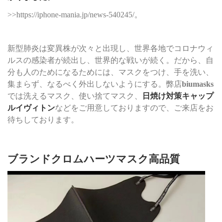
>>https://iphone-mania.jp/news-540245/。
新型肺炎は変異株が次々と出現し、世界各地でコロナウィ
ルスの感染者が続出し、世界的な戦いが続く。だから、自
分も人のためになるためには、マスクをつけ、手を洗い、
集まらず、なるべく外出しないようにする。弊店
biumasks
では洗えるマスク、使い捨てマスク、
日焼け対策キャップ
ルイヴィトン
などをご用意しておりますので、ご来店をお
待ちしております。
ブランドクロムハーツマスク高品質