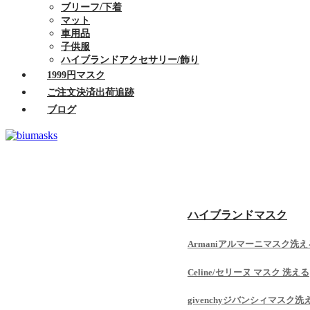
ブリーフ/下着
マット
車用品
子供服
ハイブランドアクセサリー/飾り
1999円マスク
ご注文決済出荷追跡
ブログ
ホーム
セール商品
布マスク
ハイブランドマスク
Armaniアルマーニマスク洗え
Celine/セリーヌ マスク 洗える
givenchyジバンシィマスク洗