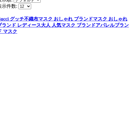
表示件数:
Gucci グッチ不織布マスク おしゃれ ブランドマスク おしゃれ
ブランド レディース大人 人気マスク ブランドアパレルブラン
ド マスク