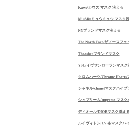
Kaws/カウズ マスク 洗える
MiuMiuミュウミュウ マスク
NYブランドマスク洗える
The North Face/ザノース
Thrasherブランドマスク
YSL/イヴサンローランマスク
クロムハーツ/Chrome Hea
シャネル/chanelマスクハイ
シュプリーム/supreme マ
ディオール/DIORマスク洗え
ルイヴィトン/LV 布マスクハ