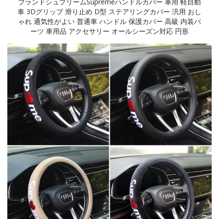
ブランドシュプリームSupremeハンドルカバー 車用 軽自動
車 3Dグリップ 滑り止め D型 ステアリングカバー 汎用 おし
ゃれ 通気性がよい 普通車 ハンドル 保護カバー 高級 内装パ
ーツ 車用品 アクセサリー オールシーズン対応 円形