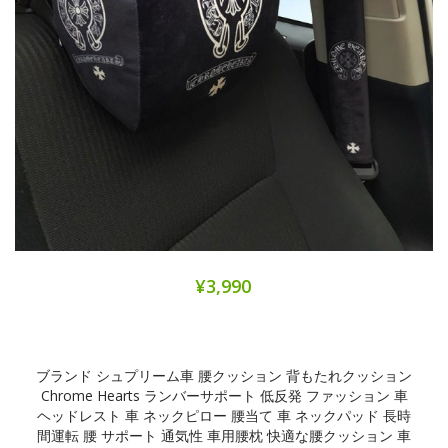
¥3,990
ブランド シュプリーム車 腰クッション 背もたれクッション
Chrome Hearts ランバーサポート 低反発 ファッション 車
ヘッドレスト 車 ネックピロー 腰当て 車 ネックパッド 長時
間運転 腰 サポート 通気性 車用腰枕 快適な腰クッション 車