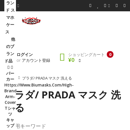
ラン
ド ス
マホ
ケー
ス
他
のブ
ラン
ログイン
ショッピングカート
0
¥0
or
アカウント登録
ド品
パー
Home
プラダ/ PRADA マスク 洗える
カー
Https://www.biumasks.com/high-
Brand-
プラダ/ PRADA マスク 洗
Arm-
Cover
える
Tシャ
ツ
キャ
ップ
検索用キーワード