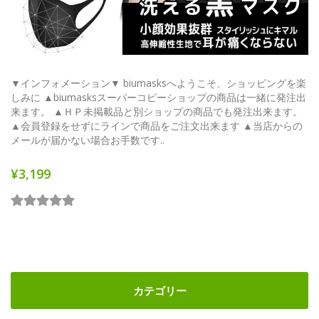
▼インフォメーション▼ biumasksへようこそ、ショッピングを楽
しみに ▲biumasksスーパーコピーショップの商品は一緒に発注出
来ます。 ▲ＨＰ未掲載品と別ショップの商品でも発注出来ます。
▲会員登録をせずにラインで商品をご注文出来ます ▲当店からの
メールが届かない場合お手数です..
¥3,199
カテゴリー