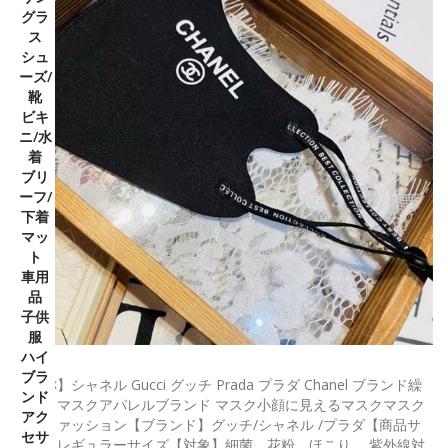
グラ
ス
シュ
ーズ/
靴
ビキ
ニ/水
着
ブリ
ーフ/
下着
マッ
ト
車用
品
子供
服
ハイ
ブラ
【名称】シャネル Gucci グッチ Prada プラダ Chanel ブランド繰
ンド
り返しマスクアパレルブランド マスク小顔に見えるマスクマスク
アク
韓国ファッション【ブランド】グッチ/シャネル /プラダ【商品サ
セサ
イズ】レギュラーサイズ【対象】細菌、花粉、ほこり 、紫外線対