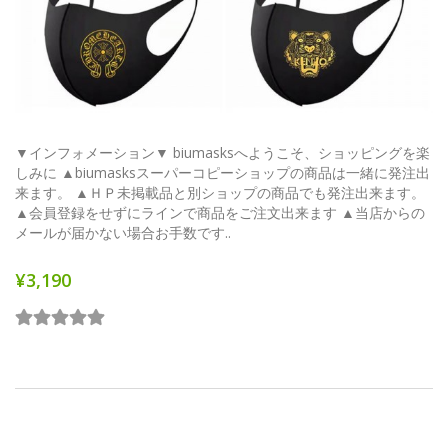
▼インフォメーション▼ biumasksへようこそ、ショッピングを楽
しみに ▲biumasksスーパーコピーショップの商品は一緒に発注出
来ます。 ▲ＨＰ未掲載品と別ショップの商品でも発注出来ます。
▲会員登録をせずにラインで商品をご注文出来ます ▲当店からの
メールが届かない場合お手数です..
¥3,190