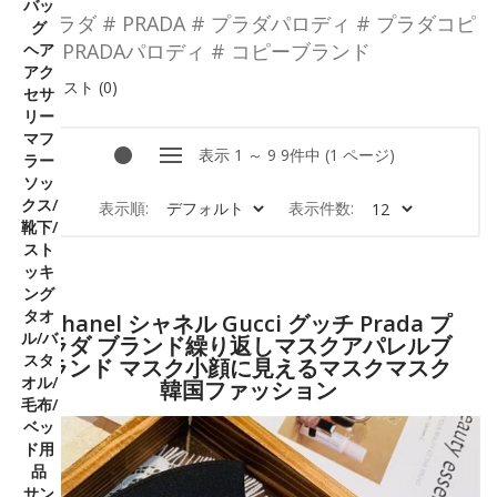
バッ
# プラダ # PRADA # プラダパロディ # プラダコピ
グ
ヘア
ー # PRADAパロディ # コピーブランド
アク
比較リスト (0)
セサ
リー
マフ
表示 1 ～ 9 9件中 (1 ページ)
ラー
ソッ
クス/
表示順:
表示件数:
靴下/
スト
ッキ
ング
タオ
Chanel シャネル Gucci グッチ Prada プ
ル/バ
ラダ ブランド繰り返しマスクアパレルブ
スタ
ランド マスク小顔に見えるマスクマスク
オル/
韓国ファッション
毛布/
ベッ
ド用
品
サン