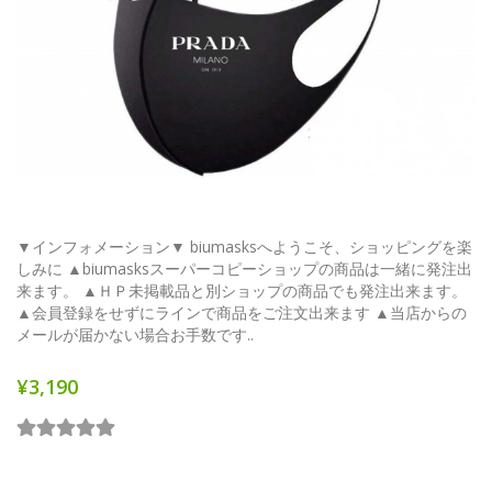
▼インフォメーション▼ biumasksへようこそ、ショッピングを楽
しみに ▲biumasksスーパーコピーショップの商品は一緒に発注出
来ます。 ▲ＨＰ未掲載品と別ショップの商品でも発注出来ます。
▲会員登録をせずにラインで商品をご注文出来ます ▲当店からの
メールが届かない場合お手数です..
¥3,190