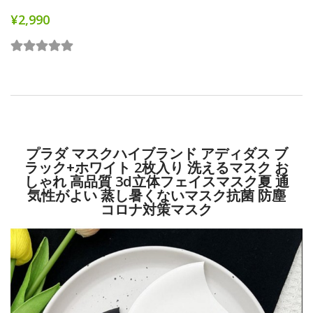
¥2,990
プラダ マスクハイブランド アディダス ブ
ラック+ホワイト 2枚入り 洗えるマスク お
しゃれ 高品質 3d立体フェイスマスク夏 通
気性がよい 蒸し暑くないマスク抗菌 防塵
コロナ対策マスク