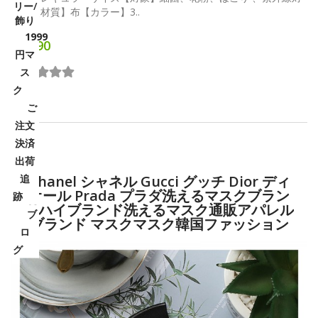
リー/
策等【材質】布【カラー】3..
飾り
1999
¥2,990
円マ
ス
ク
ご
注文
決済
出荷
追
Chanel シャネル Gucci グッチ Dior ディ
オール Prada プラダ洗えるマスクブラン
跡
ドハイブランド洗えるマスク通販アパレル
ブ
ブランド マスクマスク韓国ファッション
ロ
グ