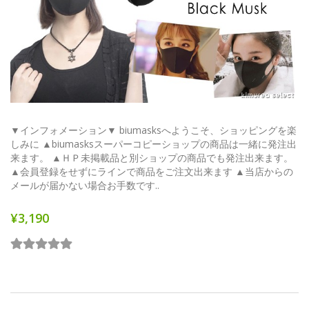
▼インフォメーション▼ biumasksへようこそ、ショッピングを楽
しみに ▲biumasksスーパーコピーショップの商品は一緒に発注出
来ます。 ▲ＨＰ未掲載品と別ショップの商品でも発注出来ます。
▲会員登録をせずにラインで商品をご注文出来ます ▲当店からの
メールが届かない場合お手数です..
¥3,190