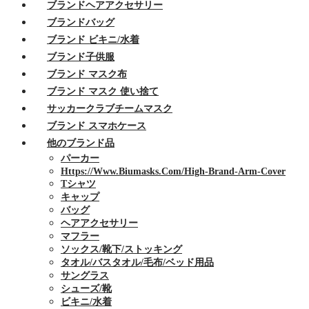
ブランドヘアアクセサリー
ブランドバッグ
ブランド ビキニ/水着
ブランド子供服
ブランド マスク布
ブランド マスク 使い捨て
サッカークラブチームマスク
ブランド スマホケース
他のブランド品
パーカー
Https://www.biumasks.com/high-Brand-Arm-Cover
Tシャツ
キャップ
バッグ
ヘアアクセサリー
マフラー
ソックス/靴下/ストッキング
タオル/バスタオル/毛布/ベッド用品
サングラス
シューズ/靴
ビキニ/水着