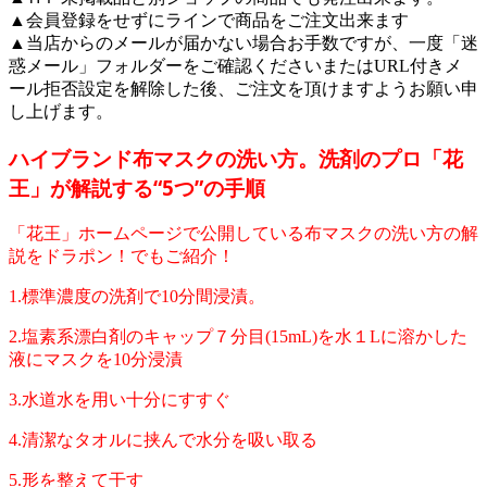
▲会員登録をせずにラインで商品をご注文出来ます
▲当店からのメールが届かない場合お手数ですが、一度「迷
惑メール」フォルダーをご確認くださいまたはURL付きメ
ール拒否設定を解除した後、ご注文を頂けますようお願い申
し上げます。
ハイブランド布マスクの洗い方。洗剤のプロ「花
王」が解説する“5つ”の手順
「花王」ホームページで公開している布マスクの洗い方の解
説をドラポン！でもご紹介！
1.標準濃度の洗剤で10分間浸漬。
2.塩素系漂白剤のキャップ７分目(15mL)を水１Lに溶かした
液にマスクを10分浸漬
3.水道水を用い十分にすすぐ
4.清潔なタオルに挟んで水分を吸い取る
5.形を整えて干す