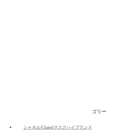
ブランドビキニ/水着
ブランドブリーフ/下着
ブランドマット
ブランド車の用品
ブランドパーカー/ 春秋服 / 冬服
1999円マスク
ゴリー
ご注文決済出荷追跡
ブログ
シャネル/Chanelマスクハイブランド