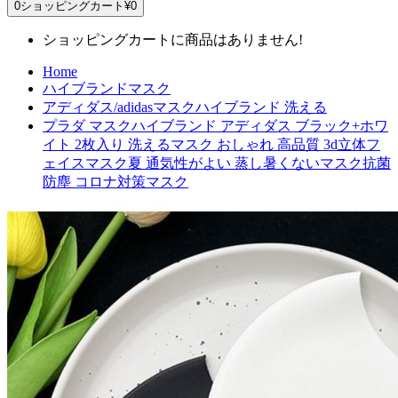
0
ショッピングカート
¥0
ショッピングカートに商品はありません!
Home
ハイブランドマスク
アディダス/adidasマスクハイブランド 洗える
プラダ マスクハイブランド アディダス ブラック+ホワ
イト 2枚入り 洗えるマスク おしゃれ 高品質 3d立体フ
ェイスマスク夏 通気性がよい 蒸し暑くないマスク抗菌
防塵 コロナ対策マスク