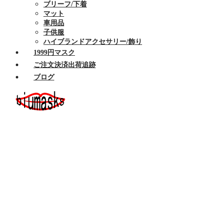
ブリーフ/下着
マット
車用品
子供服
ハイブランドアクセサリー/飾り
1999円マスク
ご注文決済出荷追跡
ブログ
ホーム
セール商品
布マスク
ハイブランドマスク
Armaniアルマーニマスク洗える
Celine/セリーヌ マスク 洗える