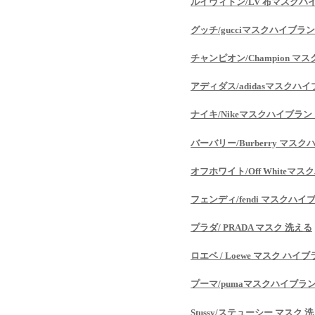
ルイヴィトン/LV 布マスクハ
グッチ/gucciマスクハイブラ
チャンピオン/Champion 
アディダス/adidasマスクハ
ナイキ/Nikeマスクハイブラン
バーバリー/Burberry マス
オフホワイト/Off Whiteマ
フェンディ/fendi マスクハイ
プラダ/ PRADA マスク 洗える
ロエベ / Loewe マスク ハイ
プーマ/pumaマスクハイブラ
Stussy/ステューシー マスク 