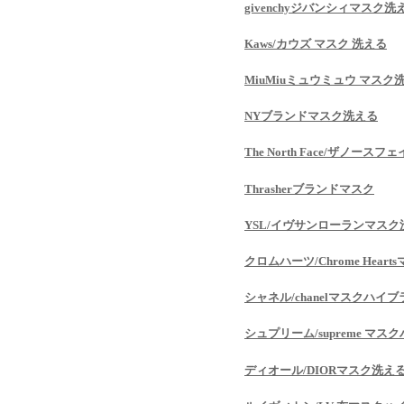
givenchyジバンシィマスク洗
Kaws/カウズ マスク 洗える
MiuMiuミュウミュウ マスク
NYブランドマスク洗える
The North Face/ザノース
Thrasherブランドマスク
YSL/イヴサンローランマスク
クロムハーツ/Chrome Hea
シャネル/chanelマスクハイ
シュプリーム/supreme マ
ディオール/DIORマスク洗え