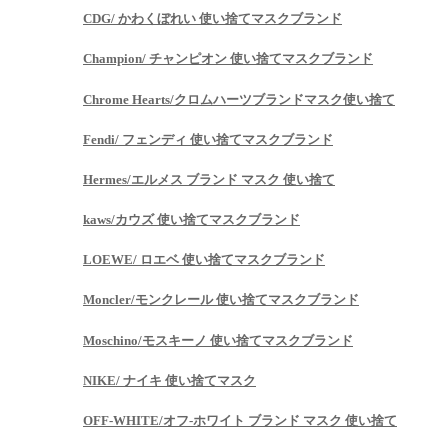
CDG/ かわくぼれい 使い捨てマスクブランド
Champion/ チャンピオン 使い捨てマスクブランド
Chrome Hearts/クロムハーツブランドマスク使い捨て
Fendi/ フェンディ 使い捨てマスクブランド
Hermes/エルメス ブランド マスク 使い捨て
kaws/カウズ 使い捨てマスクブランド
LOEWE/ ロエベ 使い捨てマスクブランド
Moncler/モンクレール 使い捨てマスクブランド
Moschino/モスキーノ 使い捨てマスクブランド
NIKE/ ナイキ 使い捨てマスク
OFF-WHITE/オフ-ホワイト ブランド マスク 使い捨て