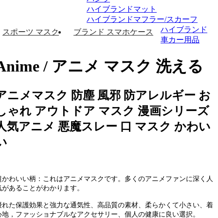
ハイブランドマット
ハイブランドマフラー/スカーフ
ハイブランド
スポーツ マスク
ブランド スマホケース
車カー用品
Anime / アニメ マスク 洗える
アニメマスク 防塵 風邪 防アレルギー お
しゃれ アウトドア マスク 漫画シリーズ
人気アニメ 悪魔スレー 口 マスク かわい
い
超かわいい柄：これはアニメマスクです。多くのアニメファンに深く人
気があることがわかります。
優れた保護効果と強力な通気性、高品質の素材、柔らかくて小さい、着
心地，ファッショナブルなアクセサリー、個人の健康に良い選択。