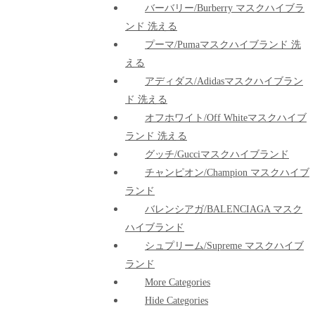
バーバリー/Burberry マスクハイブラ
ンド 洗える
プーマ/pumaマスクハイブランド 洗
える
アディダス/adidasマスクハイブラン
ド 洗える
オフホワイト/Off Whiteマスクハイブ
ランド 洗える
グッチ/Gucciマスクハイブランド
チャンピオン/Champion マスクハイブ
ランド
バレンシアガ/BALENCIAGA マスク
ハイブランド
シュプリーム/Supreme マスクハイブ
ランド
More Categories
Hide Categories