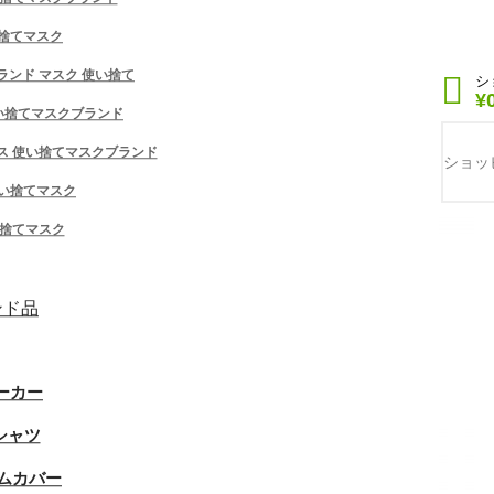
使い捨てマスク
 ブランド マスク 使い捨て
ログイン
シ
or
アカウント登録
¥
 使い捨てマスクブランド
洗える
 コスプレ マスク ユニセックス 防塵 ブラッ
フェイス 使い捨てマスクブランド
ギー 花粉対策 ノーズマスク 漫画シリーズ 人
ショッ
トドア 繰り返し使える
い捨てマスク
い捨てマスク
ンド品
ーカー
シャツ
ムカバー