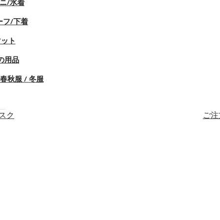
ニ/水着
ーフ/下着
マット
の用品
春秋服 / 冬服
マスク
ご注