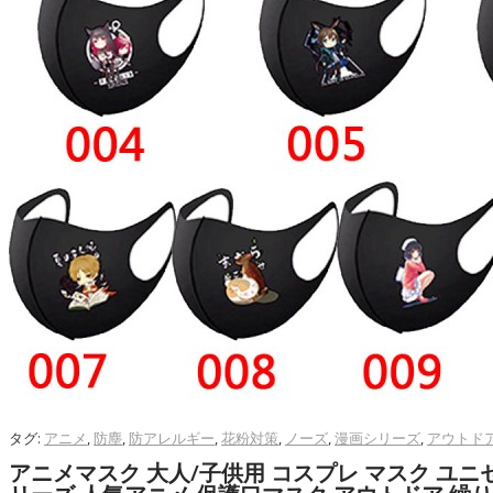
タグ:
アニメ
,
防塵
,
防アレルギー
,
花粉対策
,
ノーズ
,
漫画シリーズ
,
アウトド
アニメマスク 大人/子供用 コスプレ マスク ユニ