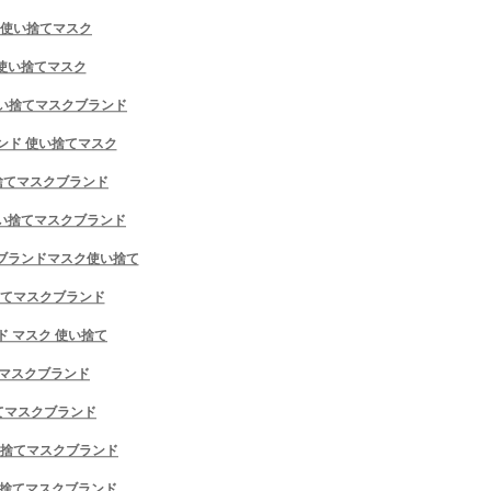
キャップ
ド 使い捨てマスク
バッグ
ヘアアクセサリー
ス 使い捨てマスク
マフラー
ソックス/靴下/ストッキング
ガ 使い捨てマスクブランド
タオル/バスタオル/毛布/ベッド用品
ブランド 使い捨てマスク
サングラス
シューズ/靴
い捨てマスクブランド
ビキニ/水着
ブリーフ/下着
 使い捨てマスクブランド
マット
車用品
ハーツブランドマスク使い捨て
子供服
い捨てマスクブランド
ハイブランドアクセサリー/飾り
1999円マスク
ンド マスク 使い捨て
ご注文決済出荷追跡
てマスクブランド
ブログ
捨てマスクブランド
使い捨てマスクブランド
使い捨てマスクブランド