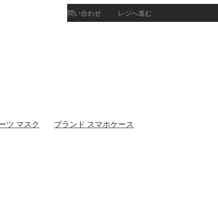
お問い合わせ
レジへ進む
カウント情報
アカウント
情報
注文履歴
取引履歴
ダウンロー
ーツ マスク
ブランド スマホケース
ド