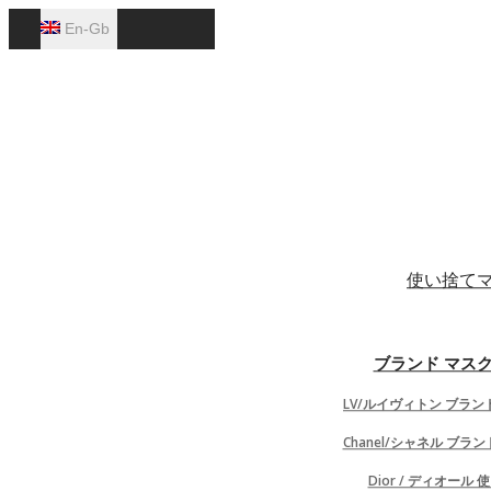
En-Gb
English
使い捨て
ブランド マスク
LV/ルイヴィトン ブラン
Chanel/シャネル ブラ
Ht
Dior / ディオール