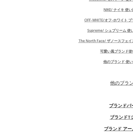
カテゴリー
NIKE/ ナイキ 
シャネル/Chanelマスクハイブランド
Home
OFF-WHITE/オフ-ホワイト
ハイブランドマスク
Supreme/ シュプリーム
Anime / アニメ マスク 
アニメマスク 大人/子供用
ルイヴィトン/LV マスクハイブランド
The North Face/ ザノース
ク フェイスマスク 防アレル
洗え
気アニメ 保護口マスク アウ
可愛い風ブランド使
ディオール/DIORマスク洗える
バーバリー/Burberry マスクハイブラ
他のブランド 使
ンド 洗える
プーマ/pumaマスクハイブランド 洗
他のブラ
える
アディダス/adidasマスクハイブラン
ド 洗える
ブランドパ
オフホワイト/Off Whiteマスクハイブ
ランド 洗える
ブランドT
グッチ/Gucciマスクハイブランド
ブランド アー
チャンピオン/Champion マスクハイ