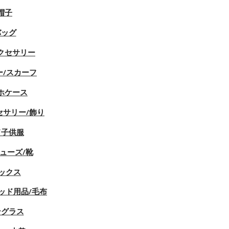
帽子
バッグ
クセサリー
ー/スカーフ
ホケース
セサリー/飾り
ド子供服
ューズ/靴
ックス
ッド用品/毛布
ングラス