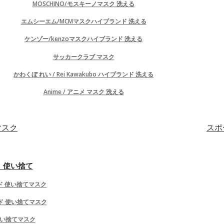
MOSCHINO/モスキーノマスク 洗える
製品の比較
ウイッシュリスト (0)
ア
エムシーエム/MCMマスクハイブランド 洗える
Mobile Menu
ケンゾー/kenzoマスクハイブランド 洗える
HOME
サッカークラブ マスク
ブランドTシャツ
かわくぼ れい / Rei Kawakubo ハイブランド 洗える
ブランドシューズ/靴/スリッパ
ブランドヘアアクセサリー
Anime / アニメ マスク 洗える
ブランドバッグ
ブランド ビキニ/水着
マスク
スポ
ブランド子供服
ブランド マスク布
ブランド マスク 使い捨て
 使い捨て
サッカークラブチームマスク
ブランド スマホケース
ド 使い捨てマスク
他のブランド品
パーカー
ンド 使い捨てマスク
tps://www.biumasks.com/high-Brand-Arm-Cover
 使い捨てマスク
Tシャツ