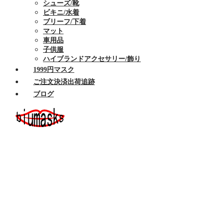
シューズ/靴
ビキニ/水着
ブリーフ/下着
マット
車用品
子供服
ハイブランドアクセサリー/飾り
1999円マスク
ご注文決済出荷追跡
ブログ
ホーム
セール商品
布マスク
ハイブランドマスク
Armaniアルマーニマスク洗える