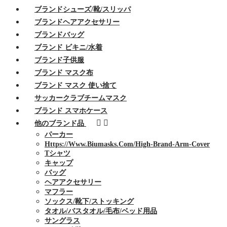
ブランドシューズ/靴/スリッパ
ブランドヘアアクセサリー
ブランドバッグ
ブランド ビキニ/水着
ブランド子供服
ブランド マスク布
ブランド マスク 使い捨て
サッカークラブチームマスク
ブランド スマホケース
他のブランド品
パーカー
Https://www.biumasks.com/high-Brand-Arm-Cover
Tシャツ
キャップ
バッグ
ヘアアクセサリー
マフラー
ソックス/靴下/ストッキング
タオル/バスタオル/毛布/ベッド用品
サングラス