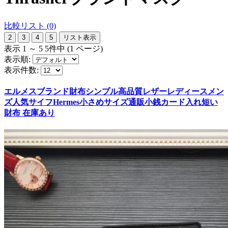
比較リスト (0)
2
3
4
5
リスト表示
表示 1 ～ 5 5件中 (1 ページ)
表示順:
表示件数:
エルメスブランド財布シンプル高品質レザーレディースメン
ズ人気サイフHermes小さめサイズ通販小銭カード入れ短い
財布 在庫あり