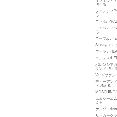
オフホワイト/
洗える
フェンディ/f
る
プラダ/ PR
ロエベ / L
る
プーマ/pu
Stussy/
フィラ / F
エルメス/HE
バレンシアガ/
ランド 洗え
Vans/ヴァ
ディーアンドジ
ド 洗える
MOSCHIN
エムシーエム
える
ケンゾー/ke
サッカークラ