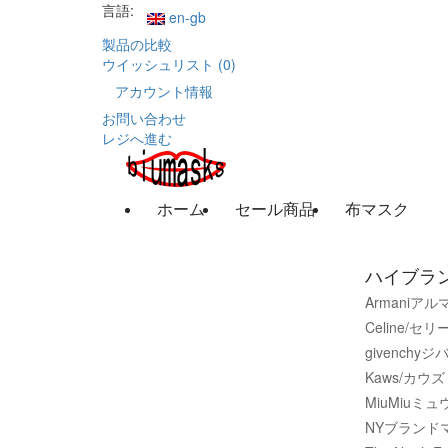
言語:
en-gb
製品の比較
ウイッシュリスト (0)
アカウント情報
お問い合わせ
レジへ進む
ホーム
セール商品
布マスク
ハイブラ
Armaniア
Celine/セ
givench
Kaws/カウ
MiuMiuミ
NYブランド