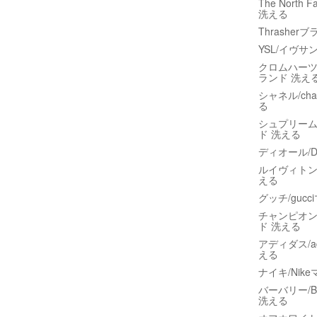
The Nort
洗える
Thrashe
YSL/イヴ
クロムハーツ/C
ランド 洗え
シャネル/ch
る
シュプリーム/
ド 洗える
ディオール/
ルイヴィトン
える
グッチ/guc
チャンピオン/
ド 洗える
アディダス/a
える
ナイキ/Nik
バーバリー/B
洗える