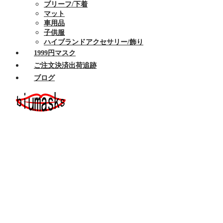
ブリーフ/下着
マット
車用品
子供服
ハイブランドアクセサリー/飾り
1999円マスク
ご注文決済出荷追跡
ブログ
ホーム
セール商品
布マスク
ハイブランドマスク
Armaniアルマーニマスク洗える
Celine/セリーヌ マスク 洗える