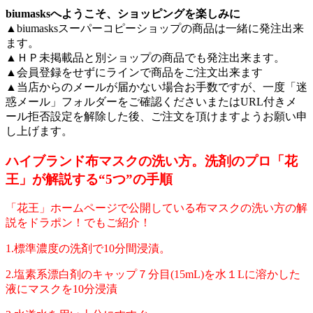
biumasksへようこそ、ショッピングを楽しみに
▲biumasksスーパーコピーショップの商品は一緒に発注出来
ます。
▲ＨＰ未掲載品と別ショップの商品でも発注出来ます。
▲会員登録をせずにラインで商品をご注文出来ます
▲当店からのメールが届かない場合お手数ですが、一度「迷
惑メール」フォルダーをご確認くださいまたはURL付きメ
ール拒否設定を解除した後、ご注文を頂けますようお願い申
し上げます。
ハイブランド布マスクの洗い方。洗剤のプロ「花
王」が解説する“5つ”の手順
「花王」ホームページで公開している布マスクの洗い方の解
説をドラポン！でもご紹介！
1.標準濃度の洗剤で10分間浸漬。
2.塩素系漂白剤のキャップ７分目(15mL)を水１Lに溶かした
液にマスクを10分浸漬