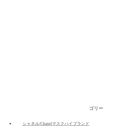
ブランドビキニ/水着
ブランドブリーフ/下着
ブランドマット
ブランド車の用品
ブランドパーカー/ 春秋服 / 冬服
1999円マスク
ゴリー
ご注文決済出荷追跡
ブログ
シャネル/Chanelマスクハイブランド