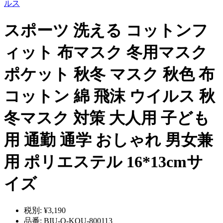
ルス
スポーツ 洗える コットンフ
ィット 布マスク 冬用マスク
ポケット 秋冬 マスク 秋色 布
コットン 綿 飛沫 ウイルス 秋
冬マスク 対策 大人用 子ども
用 通勤 通学 おしゃれ 男女兼
用 ポリエステル 16*13cmサ
イズ
税別:
¥3,190
品番:
BIU-Q-KOU-800113