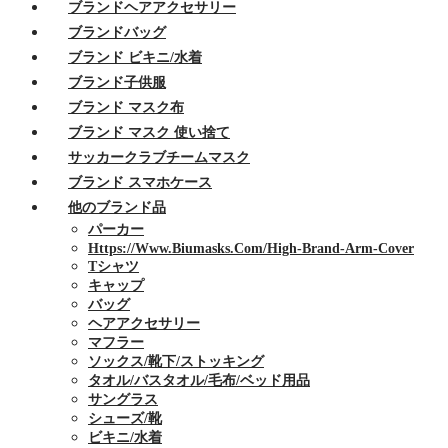
ブランドヘアアクセサリー
ブランドバッグ
ブランド ビキニ/水着
ブランド子供服
ブランド マスク布
ブランド マスク 使い捨て
サッカークラブチームマスク
ブランド スマホケース
他のブランド品
パーカー
Https://www.biumasks.com/high-Brand-Arm-Cover
Tシャツ
キャップ
バッグ
ヘアアクセサリー
マフラー
ソックス/靴下/ストッキング
タオル/バスタオル/毛布/ベッド用品
サングラス
シューズ/靴
ビキニ/水着