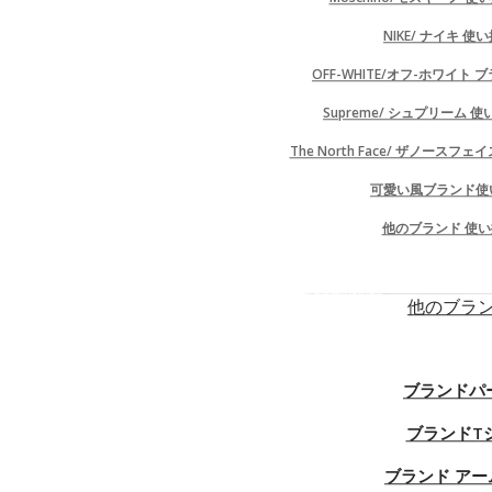
カテゴリー
NIKE/ ナイキ 
シャネル/Chanelマスクハイブランド
Home
OFF-WHITE/オフ-ホワイト
ハイブランドシューズ/靴
Supreme/ シュプリーム
YSL/イブサンローラン 
Ysl イブサンローランブ
ルイヴィトン/LV マスクハイブランド
The North Face/ ザノース
ールヒール ミュールサンダル
洗え
ル ビーチサンダル 歩きやすい 
可愛い風ブランド使
ディオール/DIORマスク洗える
バーバリー/Burberry マスクハイブラ
他のブランド 使
ンド 洗える
プーマ/pumaマスクハイブランド 洗
他のブラ
える
アディダス/adidasマスクハイブラン
ド 洗える
ブランドパ
オフホワイト/Off Whiteマスクハイブ
ランド 洗える
ブランドT
グッチ/Gucciマスクハイブランド
ブランド アー
チャンピオン/Champion マスクハイ