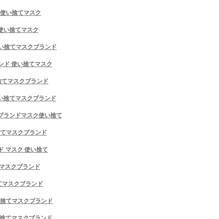
キャップ
ド 使い捨てマスク
バッグ
ヘアアクセサリー
ス 使い捨てマスク
マフラー
ソックス/靴下/ストッキング
ガ 使い捨てマスクブランド
タオル/バスタオル/毛布/ベッド用品
ブランド 使い捨てマスク
サングラス
シューズ/靴
い捨てマスクブランド
ビキニ/水着
ブリーフ/下着
 使い捨てマスクブランド
マット
車用品
ハーツブランドマスク使い捨て
子供服
い捨てマスクブランド
ハイブランドアクセサリー/飾り
1999円マスク
ンド マスク 使い捨て
ご注文決済出荷追跡
てマスクブランド
ブログ
捨てマスクブランド
使い捨てマスクブランド
使い捨てマスクブランド