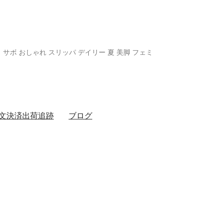
サボ おしゃれ スリッパ デイリー 夏 美脚 フェミ
文決済出荷追跡
ブログ