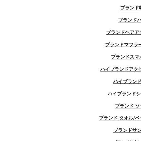
ブランド
ブランド
バレンシアガ/BALENCIAGA マスク ハ
ブランド
イブランド
シュプリーム/Supreme マスクハイブ
ブランドヘアア
ランド
ブランドマフラ
More Categories
Hide Categories
ブランドスマ
ハイブランドアク
ハイブラン
ハイブランドシ
ブランド ソ
Ysl イブサンローランブランドミュール サンダ
ブランド タオル/ベ
ーヒール ビーチサンダル 歩きやすい サボ おしゃれ 
ブランドサ
税別:
¥7,990
品番:
X-LI-YSL-58056