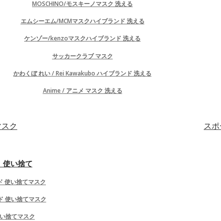
MOSCHINO/モスキーノマスク 洗える
製品の比較
ウイッシュリスト (0)
ア
エムシーエム/MCMマスクハイブランド 洗える
Mobile Menu
ケンゾー/kenzoマスクハイブランド 洗える
HOME
サッカークラブ マスク
ブランドTシャツ
かわくぼ れい / Rei Kawakubo ハイブランド 洗える
ブランドシューズ/靴/スリッパ
ブランドヘアアクセサリー
Anime / アニメ マスク 洗える
ブランドバッグ
ブランド ビキニ/水着
マスク
スポ
ブランド子供服
ブランド マスク布
ブランド マスク 使い捨て
 使い捨て
サッカークラブチームマスク
ブランド スマホケース
ド 使い捨てマスク
他のブランド品
パーカー
ンド 使い捨てマスク
tps://www.biumasks.com/high-Brand-Arm-Cover
 使い捨てマスク
Tシャツ