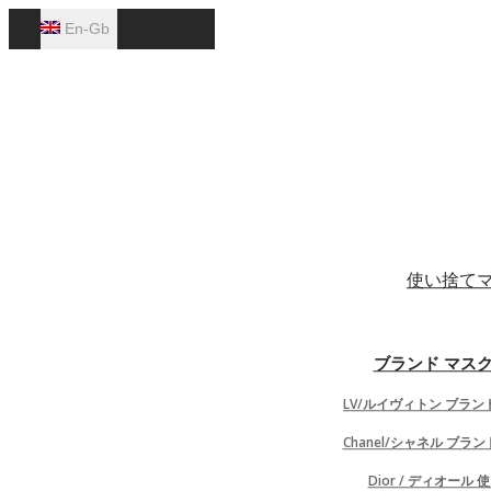
En-Gb
English
使い捨て
ブランド マスク
LV/ルイヴィトン ブラン
Chanel/シャネル ブラ
Ht
Dior / ディオール