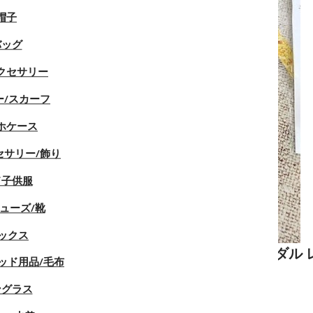
帽子
バッグ
クセサリー
ー/スカーフ
ホケース
セサリー/飾り
ド子供服
ューズ/靴
ックス
ル レディース ローヒールヒール ミュールサンダル
ッド用品/毛布
スリッパ 美脚 225¬260cm
ングラス