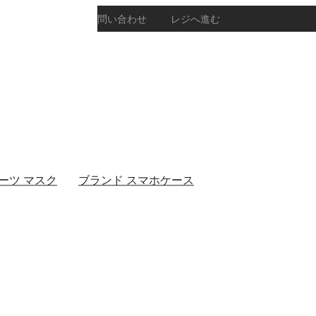
お問い合わせ
レジへ進む
カウント情報
アカウント
情報
注文履歴
取引履歴
ダウンロー
ーツ マスク
ブランド スマホケース
ド