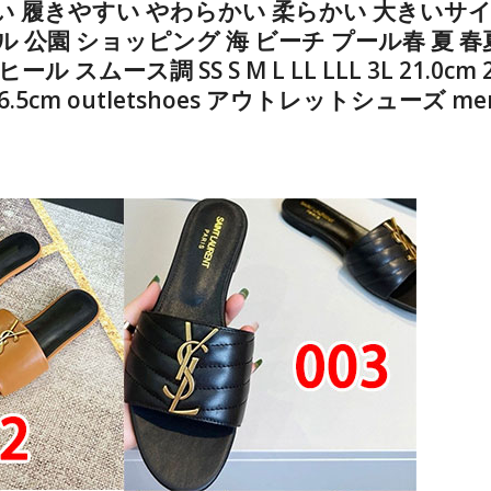
い 履きやすい やわらかい 柔らかい 大きいサ
ル 公園 ショッピング 海 ビーチ プール春 夏 
ス調 SS S M L LL LLL 3L 21.0cm 21.5
6cm 26.5cm outletshoes アウトレットシューズ 