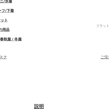
ニ/水着
ーフ/下着
マット
サンダル レディース スクエアトゥ ビーチサンダル 歩きやすい フラット 
の用品
向けスリッパ夏..
春秋服 / 冬服
マスク
ご注
説明