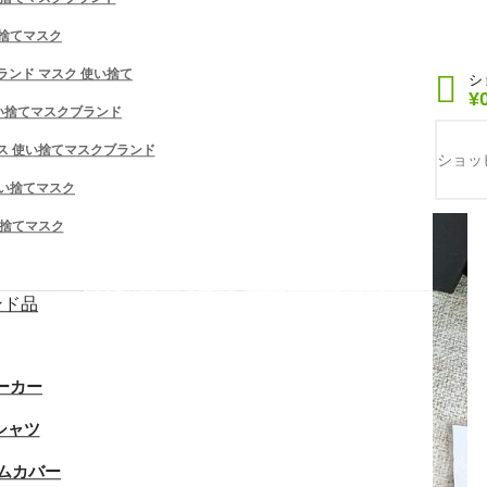
使い捨てマスク
 ブランド マスク 使い捨て
ログイン
シ
or
アカウント登録
¥
 使い捨てマスクブランド
シューズ/スニーカー/スリッパ
ランドミュール サンダル レディース ローヒ
フェイス 使い捨てマスクブランド
 レッチアッパーミュール チャンキーヒー
ショッ
サボ おしゃれ スリッパ 美脚 225¬260cm
い捨てマスク
い捨てマスク
ンド品
ーカー
シャツ
ムカバー