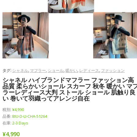
タグ:
シャネル
,
マフラー
,
ショール
,
暖かい
,
レディース
,
ファッション
シャネル ハイブランドマフラー ファッション高
品質 柔らかいショール スカーフ 秋冬 暖かい マ
ラーレディース大判 ストール ショール 肌触り良
い 巻いて羽織ってアレンジ自在
税別:
¥4,990
品番:
BIU-D-LI-CHA-51264
在庫:
2-3 Days
¥4,990