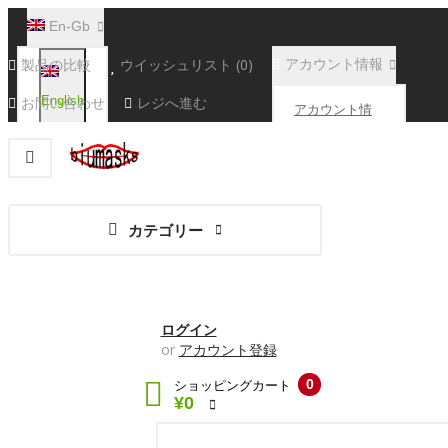
En-Gb
製品の比較
ウイッシュリスト (0)
アカウント情報
お問い合わせ
English
レジへ進む
アカウント情
報
注文履歴
カテゴリー
取引履歴
ダウンロード
ログイン
or
アカウント登録
0
ショッピングカート
¥0