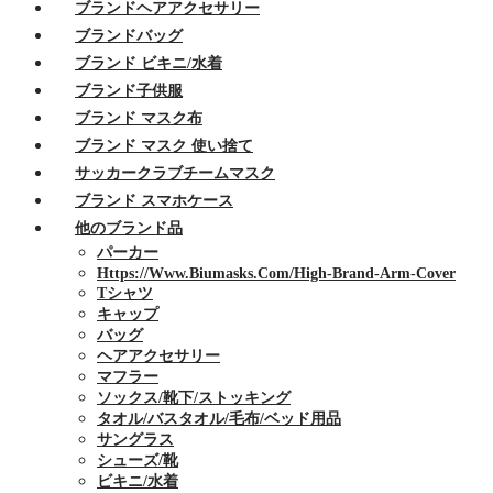
ブランドヘアアクセサリー
ブランドバッグ
ブランド ビキニ/水着
ブランド子供服
ブランド マスク布
ブランド マスク 使い捨て
サッカークラブチームマスク
ブランド スマホケース
他のブランド品
パーカー
Https://www.biumasks.com/high-Brand-Arm-Cover
Tシャツ
キャップ
バッグ
ヘアアクセサリー
マフラー
ソックス/靴下/ストッキング
タオル/バスタオル/毛布/ベッド用品
サングラス
シューズ/靴
ビキニ/水着