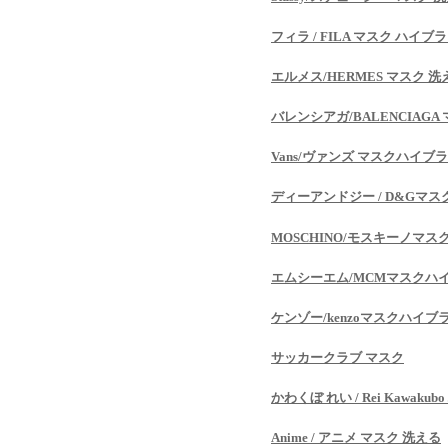
フィラ / FILA マスク ハイブ
エルメス/HERMES マスク 洗
バレンシアガ/BALENCIAGA
Vans/ヴァンズ マスクハイブ
ディーアンドジー / D&Gマス
MOSCHINO/モスキーノマス
エムシーエム/MCMマスクハ
ケンゾー/kenzoマスクハイブ
サッカークラブ マスク
かわくぼ れい / Rei Kawak
Anime / アニメ マスク 洗える