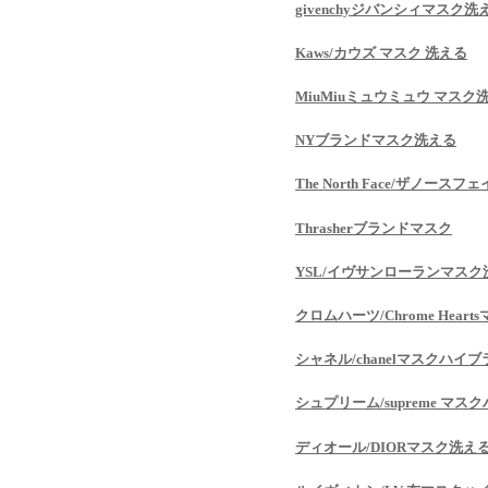
givenchyジバンシィマスク洗
Kaws/カウズ マスク 洗える
MiuMiuミュウミュウ マスク
NYブランドマスク洗える
The North Face/ザノース
Thrasherブランドマスク
YSL/イヴサンローランマスク
クロムハーツ/Chrome Hea
シャネル/chanelマスクハイ
シュプリーム/supreme マ
ディオール/DIORマスク洗え