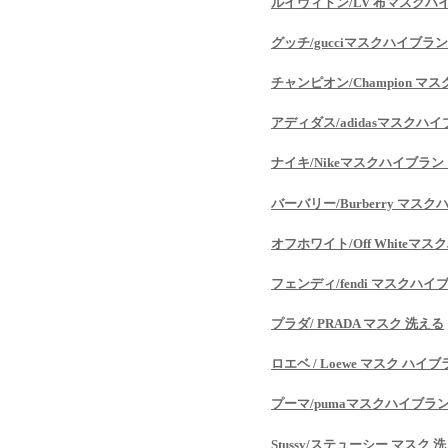
ルイヴィトン/LV 布マスクハ
グッチ/gucciマスクハイブラ
チャンピオン/Champion 
アディダス/adidasマスクハ
ナイキ/Nikeマスクハイブラン
バーバリー/Burberry マス
オフホワイト/Off Whiteマ
フェンディ/fendi マスクハイ
プラダ/ PRADA マスク 洗える
ロエベ / Loewe マスク ハイ
プーマ/pumaマスクハイブラ
Stussy/ステューシー マスク 