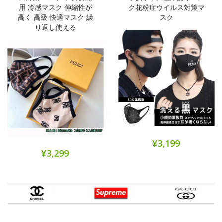
用 冷感マスク 伸縮性が
ク花粉症ウイルス対策マ
高く 高級 快適マスク 繰
スク
り返し使える
¥3,199
¥3,299