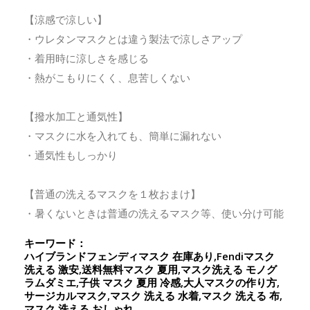
【涼感で涼しい】
・ウレタンマスクとは違う製法で涼しさアップ
・着用時に涼しさを感じる
・熱がこもりにくく、息苦しくない
【撥水加工と通気性】
・マスクに水を入れても、簡単に漏れない
・通気性もしっかり
【普通の洗えるマスクを１枚おまけ】
・暑くないときは普通の洗えるマスク等、使い分け可能
キーワード：
ハイブランドフェンディマスク 在庫あり,Fendiマスク
洗える 激安,送料無料マスク 夏用,マスク洗える モノグ
ラムダミエ,子供 マスク 夏用 冷感,大人マスクの作り方,
サージカルマスク,マスク 洗える 水着,マスク 洗える 布,
マスク 洗える おしゃれ