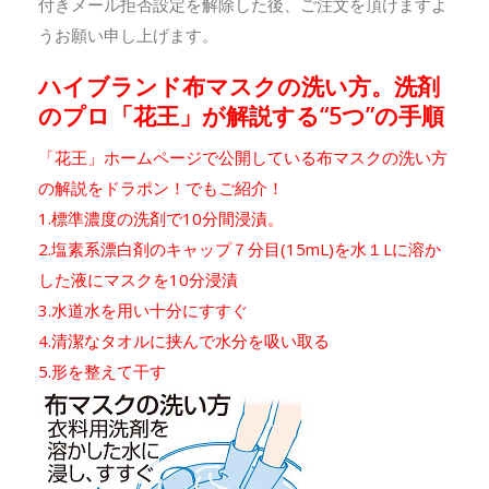
付きメール拒否設定を解除した後、ご注文を頂けますよ
うお願い申し上げます。
ハイブランド布マスクの洗い方。洗剤
のプロ「花王」が解説する“5つ”の手順
「花王」ホームページで公開している布マスクの洗い方
の解説をドラポン！でもご紹介！
1.標準濃度の洗剤で10分間浸漬。
2.塩素系漂白剤のキャップ７分目(15mL)を水１Lに溶か
した液にマスクを10分浸漬
3.水道水を用い十分にすすぐ
4.清潔なタオルに挟んで水分を吸い取る
5.形を整えて干す