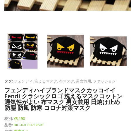
タグ:
フェンディ
,
洗えるマスク
,
布マスク
,
男女兼用
,
ファッション
フェンディハイブランドマスクカッコイイ
Fendi クラシックロゴ 洗えるマスクコットン
通気性がよい 布マスク 男女兼用 日焼け止め
防塵 防風 防寒 コロナ対策マスク
税別:
¥3,190
品番:
BIU-X-KOU-52691