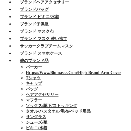
ブランドヘアアクセサリー
ブランドバッグ
ブランド ビキニ/水着
ブランド子供服
ブランド マスク布
ブランド マスク 使い捨て
サッカークラブチームマスク
ブランド スマホケース
他のブランド品
パーカー
Https://www.biumasks.com/high-Brand-Arm-Cover
Tシャツ
キャップ
バッグ
ヘアアクセサリー
マフラー
ソックス/靴下/ストッキング
タオル/バスタオル/毛布/ベッド用品
サングラス
シューズ/靴
ビキニ/水着