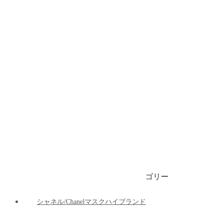
ブランドビキニ/水着
ブランドブリーフ/下着
ブランドマット
ブランド車の用品
ブランドパーカー/ 春秋服 / 冬服
1999円マスク
ゴリー
ご注文決済出荷追跡
ブログ
シャネル/Chanelマスクハイブランド