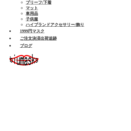
ブリーフ/下着
マット
車用品
子供服
ハイブランドアクセサリー/飾り
1999円マスク
ご注文決済出荷追跡
ブログ
ホーム
セール商品
布マスク
ハイブランドマスク
Armaniアルマーニマスク洗える
Celine/セリーヌ マスク 洗える