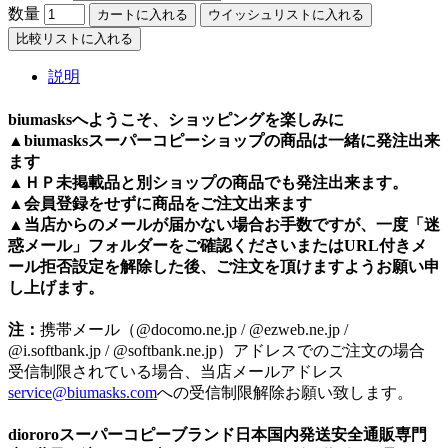
数量
カートに入れる
ウイッシュリストに入れる
比較リストに入れる
説明
biumasksへようこそ、ショッピングを楽しみに
▲
biumasks
スーパーコピーショップの商品は一緒に発注出来
ます
▲ＨＰ未掲載品と別ショップの商品でも発注出来ます。
▲会員登録をせずに商品をご注文出来ます
▲当店からのメールが届かない場合お手数ですが、一度「迷
惑メール」フォルダーをご確認くださいまたはURL付きメ
ール拒否設定を解除した後、ご注文を頂けますようお願い申
し上げます。
注：
携帯メール（@docomo.ne.jp / @ezweb.ne.jp /
@i.softbank.jp / @softbank.ne.jp）アドレスでのご注文の場合
受信制限されている場合、当店メールアドレス
service@biumasks.com
への受信制限解除お願い致します。
diororoスーパーコピーブランド日本国内発送安全通販専門