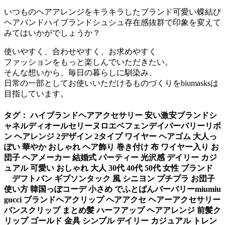
いつものヘアアレンジをキラキラしたブランド可愛い蝶結び
ヘアバンドハイブランドシュシュ存在感抜群で印象を変えて
みてはいかがでしょうか？
使いやすく、合わせやすく、お求めやすく
ファッションをもっと楽しんでいただきたい。
そんな想いから、毎日の暮らしに馴染み、
日常の一部としてお使いいただけるものづくりをbiumasksは
目指しています。
タグ： ハイブランドヘアアクセサリー 安い激安ブランドシ
ャネルディオールセリーヌロエベフェンデイバーバリーリボ
ン ヘアレンジ 2デザイン 2タイプ ワイヤー ヘアゴム 大人っ
ぽい 華やか おしゃれ ヘア飾り 巻き付け 布 ワイヤー入り お
団子 ヘアメーカー 結婚式 パーティー 光沢感 デイリー カジ
ュアル 可愛い おしゃれ 大人 30代 40代 50代 女性 ブランド
デフトバン ギブソンタック 風 シニヨン プチプラ お団子
使い方 韓国っぽコーデ 小さめ でふとばんバーバリーmiumiu
gucci ブランドヘアクリップ ヘアアクセ ヘアーアクセサリー
バンスクリップ まとめ髪 ハーフアップ ヘアアレンジ 前髪ク
リップ ゴールド 金具 シンプル デイリー カジュアル トレン