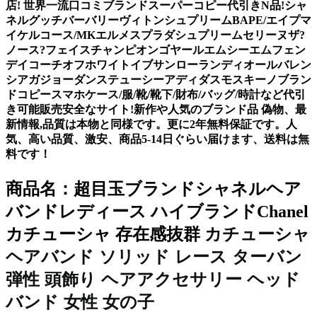
店! 世界一流口コミブランドスーパーコピー代引きN品!シャ
ネルグッチバーバリーヴィトンシュプリームBAPE/エイプマ
イケルコース/MKエルメスプラダシュプリームセリーヌザ?
ノース?フェイスチャンピオンゴヤールエムシーエムフェン
デイコーチオフホワイトイブサンローランディオールバレン
シアガジョーダンステューシーアディダスモスキーノブラン
ドコピースマホケース/服/靴/靴下/財布/バッグ/時計など代引
き可能販売安全なサイト!新作や人気のブランド品 偽物、最
新情報,品質は本物と同様です。更に2年無料保証です。人
気、高い品質、激安、商品5-14日ぐらい届けます、送料は無
料です！
商品名：
超目玉
ブランドシャネルヘア
バンドレディース ハイブランドChanel
カチューシャ
カチューシャ 存在感抜群
ヘアバンド ソリッド レース ターバン
弾性 頭飾り ヘアアクセサリー ヘッド
バンド 女性 女の子