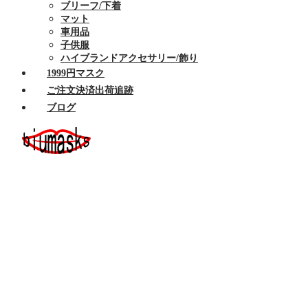
ブリーフ/下着
マット
車用品
子供服
ハイブランドアクセサリー/飾り
1999円マスク
ご注文決済出荷追跡
ブログ
ホーム
セール商品
布マスク
ハイブランドマスク
Armaniアルマーニマスク洗える
Celine/セリーヌ マスク 洗える