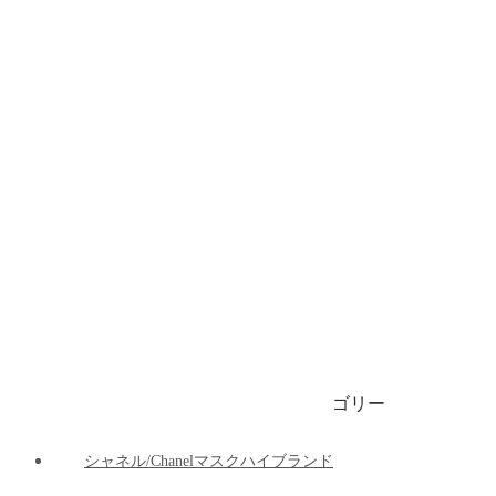
ブランドビキニ/水着
ブランドブリーフ/下着
ブランドマット
ブランド車の用品
ブランドパーカー/ 春秋服 / 冬服
1999円マスク
ゴリー
ご注文決済出荷追跡
ブログ
シャネル/Chanelマスクハイブランド