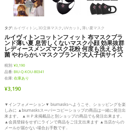
タグ:
ルイヴィトン
,
3D立体マスク
,
UVカット
,
薄い夏マスク
ルイヴィトンコットンフィット 布マスクブラ
ンド薄い夏 息苦しくないマスク小顔 効果抜群
レディースメンズマスク花粉 何度も洗える抗
菌 やわらかいマスクブランド大人子供サイズ
税別:
¥3,190
品番:
BIU-Q-KOU-80341
在庫:
在庫あり
¥3,190
▼インフォメーション▼ biumasksへようこそ、ショッピングを楽
しみに ▲biumasksスーパーコピーショップの商品は一緒に発注出
来ます。 ▲ＨＰ未掲載品と別ショップの商品でも発注出来ます。
▲会員登録をせずにラインで商品をご注文出来ます ▲当店からの
メールが届かない場合お手数です..