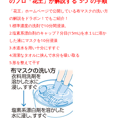
のプロ「花王」が解説する“5つ”の手順
「花王」ホームページで公開している布マスクの洗い方
の解説をドラポン！でもご紹介！
1.標準濃度の洗剤で10分間浸漬。
2.塩素系漂白剤のキャップ７分目(15mL)を水１Lに溶か
した液にマスクを10分浸漬
3.水道水を用い十分にすすぐ
4.清潔なタオルに挟んで水分を吸い取る
5.形を整えて干す