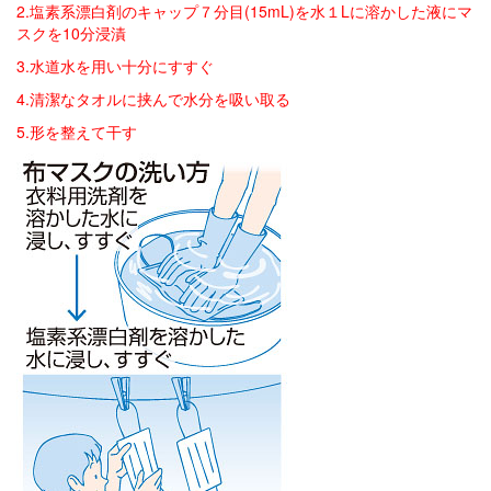
2.塩素系漂白剤のキャップ７分目(15mL)を水１Lに溶かした液にマ
スクを10分浸漬
3.水道水を用い十分にすすぐ
4.清潔なタオルに挟んで水分を吸い取る
5.形を整えて干す