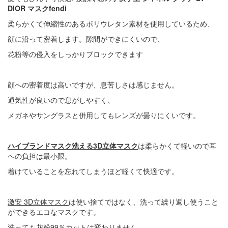
DIOR マスクfendi
柔らかくて伸縮性のあるポリウレタン素材を使用しているため、
顔に沿って密着します。隙間ができにくいので、
花粉等の侵入をしっかりブロックできます
顔への密着度は高いですが、息苦しさは感じません。
通気性が良いので息がしやすく、
メガネやサングラスと併用してもレンズが曇りにくいです。
ハイブランドマスク洗える3D立体マスク
は柔らかくて軽いので耳
への負担は最小限。
着けていることを忘れてしまうほど軽くて快適です。
激安 3D立体マスク
は使い捨てではなく、洗って繰り返し使うこと
ができるエコなマスクです。
洗っても花粉99％カットは変わりません。