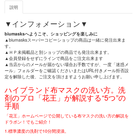
説明
▼インフォメーション▼
biumasksへようこそ、ショッピングを楽しみに
▲biumasksスーパーコピーショップの商品は一緒に発注出来ま
す。
▲ＨＰ未掲載品と別ショップの商品でも発注出来ます。
▲会員登録をせずにラインで商品をご注文出来ます
▲当店からのメールが届かない場合お手数ですが、一度「迷惑メ
ール」フォルダーをご確認くださいまたはURL付きメール拒否設
定を解除した後、ご注文を頂けますようお願い申し上げます。
ハイブランド布マスクの洗い方。洗
剤のプロ「花王」が解説する“5つ”の
手順
「花王」ホームページで公開している布マスクの洗い方の解説を
ドラポン！でもご紹介！
1.標準濃度の洗剤で10分間浸漬。