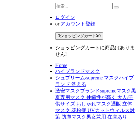
ログイン
or
アカウント登録
0
ショッピングカート
¥0
ショッピングカートに商品はありま
せん!
Home
ハイブランドマスク
シュプリーム/supreme マスクハイブ
ランド 洗える
激安マスクブランドsupremeマスク黒
夏専用マスク 伸縮性が高く 大人/子
供サイズ おしゃれマスク通販 立体
マスク 花粉症 UVカットウィルス対
策 防塵マスク男女兼用 在庫あり