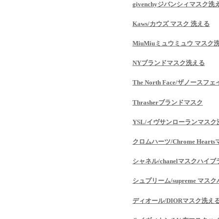
givenchyジバンシィマスク洗
Kaws/カウズ マスク 洗える
MiuMiuミュウミュウ マスク
NYブランドマスク洗える
The North Face/ザノース
Thrasherブランドマスク
YSL/イヴサンローランマスク
クロムハーツ/Chrome Hea
シャネル/chanelマスクハイ
シュプリーム/supreme マ
ディオール/DIORマスク洗え