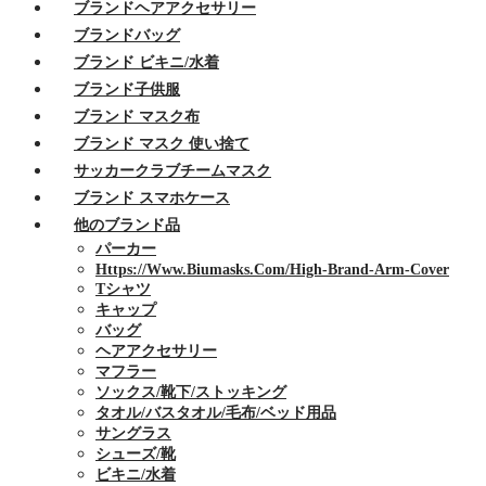
ブランドヘアアクセサリー
ブランドバッグ
ブランド ビキニ/水着
ブランド子供服
ブランド マスク布
ブランド マスク 使い捨て
サッカークラブチームマスク
ブランド スマホケース
他のブランド品
パーカー
Https://www.biumasks.com/high-Brand-Arm-Cover
Tシャツ
キャップ
バッグ
ヘアアクセサリー
マフラー
ソックス/靴下/ストッキング
タオル/バスタオル/毛布/ベッド用品
サングラス
シューズ/靴
ビキニ/水着