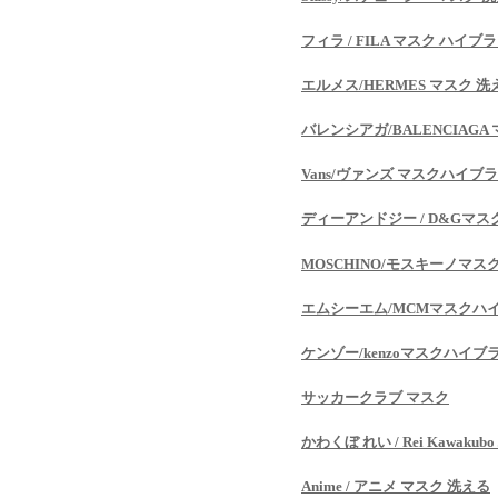
フィラ / FILA マスク ハイブ
エルメス/HERMES マスク 洗
バレンシアガ/BALENCIAGA
Vans/ヴァンズ マスクハイブ
ディーアンドジー / D&Gマス
MOSCHINO/モスキーノマス
エムシーエム/MCMマスクハ
ケンゾー/kenzoマスクハイブ
サッカークラブ マスク
かわくぼ れい / Rei Kawak
Anime / アニメ マスク 洗える