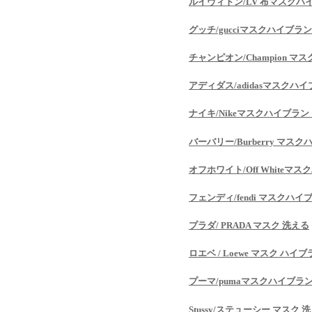
ルイヴィトン/LV 布マスクハ
グッチ/gucciマスクハイブラ
チャンピオン/Champion 
アディダス/adidasマスクハ
ナイキ/Nikeマスクハイブラン
バーバリー/Burberry マス
オフホワイト/Off Whiteマ
フェンディ/fendi マスクハイ
プラダ/ PRADA マスク 洗える
ロエベ / Loewe マスク ハイ
プーマ/pumaマスクハイブラ
Stussy/ステューシー マスク 