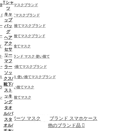
Tシャ
ズ 使い捨てマスクブランド
ンド 洗える
ツ
キャ
プーマ/pumaマスクハイブランド 洗
エベ 使い捨てマスクブランド
ップ
える
バッ
クレール 使い捨てマスクブランド
アディダス/adidasマスクハイブラン
グ
スキーノ 使い捨てマスクブランド
ヘア
ド 洗える
アク
オフホワイト/Off Whiteマスクハイブ
 ナイキ 使い捨てマスク
セサ
ランド 洗える
リー
-ホワイト ブランド マスク 使い捨て
マフ
グッチ/Gucciマスクハイブランド
ラー
ュプリーム 使い捨てマスクブランド
チャンピオン/Champion マスクハイ
ソッ
ブランド
 ザノースフェイス 使い捨てマスクブランド
クス/
バレンシアガ/BALENCIAGA マスク ハ
靴下/
ランド使い捨てマスク
スト
イブランド
ッキ
ンド 使い捨てマスク
シュプリーム/Supreme マスクハイブ
ング
ランド
タオ
ル/バ
More Categories
スポーツ マスク
ブランド スマホケース
スタ
Hide Categories
他のブランド品
オル/
毛布/