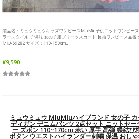
製品名：ミュウミュウキッズワンピースMiuMiu子供ニットワンピース
ラースタイル 子供服 女の子服プリーツスカート 長袖ワンピース品番：X-
MIU-59282 サイズ：110-150cm..
¥9,590
ミュウミュウ MiuMiuハイブランド 女の子 カ
ディガン デニムパンツ 2点セット ニットセー
ー ズボン 110~170cm 赤い 厚手 高弾 蝶結び
ボタン ウエストハイランダー刺繍 保温 おしゃ