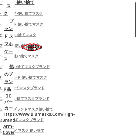
 マスク 使い捨て
ス
En-Gb
ク
ン ブランド 使い捨てマスク
製品の比較
ウイッシュリスト (0)
アカウント情報
ブ
ネル ブランド 使い捨てマスク
ラン
お問い合わせ
English
レジへ進む
アカウント情
ディオール 使い捨てマスク
ド ス
報
マホ
チ ブランド 使い捨てマスク
ケー
注文履歴
 アディダス 使い捨てマスク
ス
他
バレンシアガ 使い捨てマスクブランド
カテゴリー
取引履歴
のブ
ーバリー ブランド 使い捨てマスク
ラン
ダウンロード
シャネル/Chanelマスクハイブランド
ぼれい 使い捨てマスクブランド
ド品
ャンピオン 使い捨てマスクブランド
パー
カー
s/クロムハーツブランドマスク使い捨て
ルイヴィトン/LV マスクハイブランド
Https://www.biumasks.com/high-
Brand-
洗え
ンディ 使い捨てマスクブランド
Arm-
ディオール/DIORマスク洗える
メス ブランド マスク 使い捨て
Cover
バーバリー/Burberry マスクハイブラ