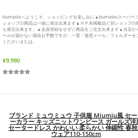
biumasksへようこそ、ショッピングを楽しみに▲biumasksスーパー
ショップの商品は一緒に発注出来ます▲ＨＰ未掲載品と別ショップの
も発注出来ます。▲会員登録をせずに商品をご注文出来ます▲当店か
ールが届かない場合お手数ですが、一度「迷惑メール」フォルダーを
くださいまたは..
¥9,990
ブランド ミュウミュウ 子供服 Miumiu風 セ
ーカラー キッズニットワンピース ガールズ洋
セータードレス かわいい 柔らかい 伸縮性 春
ウェア110-150cm