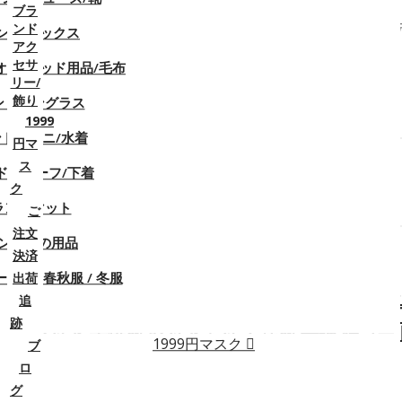
ブランドミュウミュウ tシャツ MiuMiu 子供服 カット
ブラ
ソー コピー ズボン スーツはシンプルでファッション
ンド
ンド ソックス
アク
ザインなので、カジュアル 上質キッズ服が男女を問わ
セサ
オル/ベッド用品/毛布
ずご愛用いただきます。
リー/
飾り
ンドサングラス
比較リスト (0)
1999
ドビキニ/水着
円マ
表示 1 ～ 4 4件中 (1 ページ)
ス
ドブリーフ/下着
ク
表示順:
表示件数:
ランドマット
ご
注文
ンド車の用品
決済
カー/ 春秋服 / 冬服
出荷
ミュウミュウ MiuMiuハイブランド女の子 T
追
ツ 中綿コート ミニスカート 3点セット 洋服 
跡
セット 子供服 セットアップ 洋服 長袖 綿コー
1999円マスク
ブ
トップス パール付き ドレス 90-140cm
ロ
グ