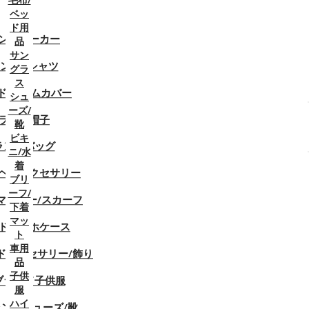
ベッ
ド用
ログイン
ンドパーカー
品
or
アカウント登録
サン
ンドTシャツ
グラ
0
ショッピングカート
ス
¥0
ド アームカバー
シュ
ーズ/
ランド帽子
靴
ショッピングカートに商品はありません!
ビキ
ランドバッグ
ニ/水
着
ヘアアクセサリー
ブリ
Home
ーフ/
マフラー/スカーフ
MiuMiu/ミュウミュウブランド子供服
下着
マッ
ドスマホケース
MiuMiu/ミュウミュウブラ
ト
車用
ドアクセサリー/飾り
ンド子供服
品
子供
ブランド子供服
服
ハイ
ンドシューズ/靴