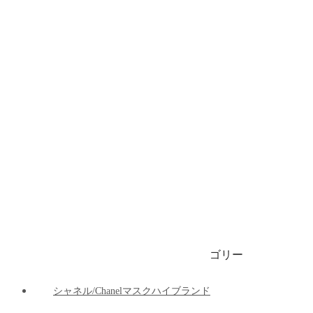
ブランドビキニ/水着
ブランドブリーフ/下着
ブランドマット
ブランド車の用品
ブランドパーカー/ 春秋服 / 冬服
1999円マスク
ゴリー
ご注文決済出荷追跡
ブログ
シャネル/Chanelマスクハイブランド