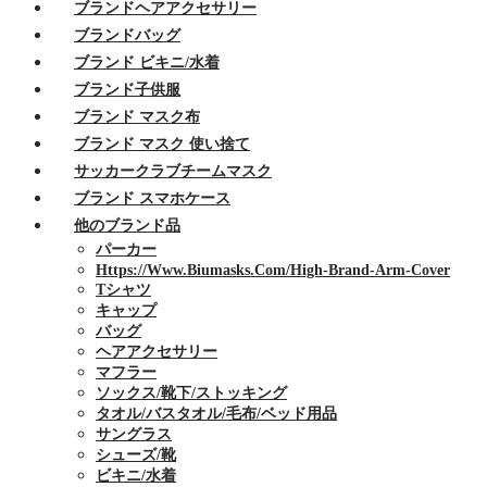
ブランドヘアアクセサリー
ブランドバッグ
ブランド ビキニ/水着
ブランド子供服
ブランド マスク布
ブランド マスク 使い捨て
サッカークラブチームマスク
ブランド スマホケース
他のブランド品
パーカー
Https://www.biumasks.com/high-Brand-Arm-Cover
Tシャツ
キャップ
バッグ
ヘアアクセサリー
マフラー
ソックス/靴下/ストッキング
タオル/バスタオル/毛布/ベッド用品
サングラス
シューズ/靴
ビキニ/水着