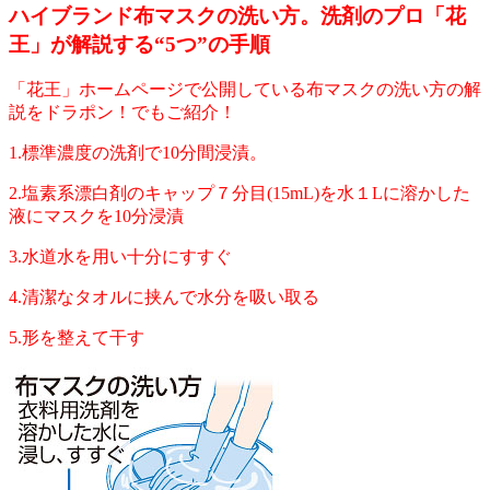
ハイブランド布マスクの洗い方。洗剤のプロ「花
王」が解説する“5つ”の手順
「花王」ホームページで公開している布マスクの洗い方の解
説をドラポン！でもご紹介！
1.標準濃度の洗剤で10分間浸漬。
2.塩素系漂白剤のキャップ７分目(15mL)を水１Lに溶かした
液にマスクを10分浸漬
3.水道水を用い十分にすすぐ
4.清潔なタオルに挟んで水分を吸い取る
5.形を整えて干す