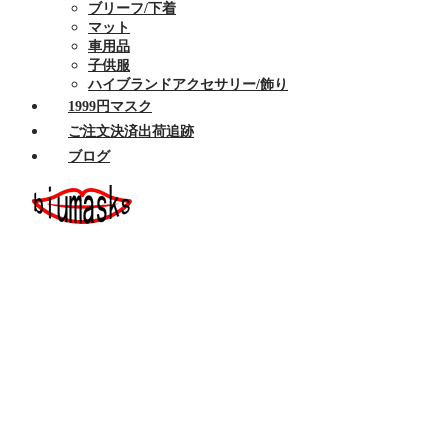
ブリーフ/下着
マット
車用品
子供服
ハイブランドアクセサリー/飾り
1999円マスク
ご注文決済出荷追跡
ブログ
ホーム
セール商品
布マスク
ハイブランドマスク
Armaniアルマーニマスク洗える
Celine/セリーヌ マスク 洗える