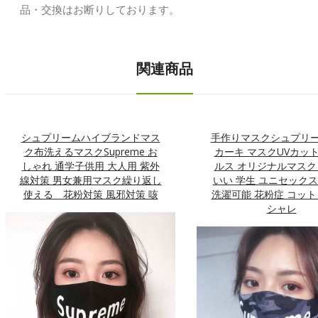
品・交換はお断りしております。
関連商品
シュプリームハイブランドマス
手作りマスクシュプリー
ク布洗えるマスクsupreme お
カーキ マスクUVカッ
しゃれ 通学子供用 大人用 紫外
ルス オリジナルマスク
線対策 男女兼用マスク繰り返し
いい 学生 ユニセックス
使える 花粉対策 風邪対策 咳
洗濯可能 花粉症 コット
シャレ