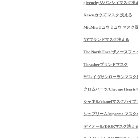
givenchyジバンシィマスク洗
Kaws/カウズ マスク 洗える
MiuMiuミュウミュウ マスク
NYブランドマスク洗える
The North Face/ザノース
Thrasherブランドマスク
YSL/イヴサンローランマスク
クロムハーツ/Chrome Hea
シャネル/chanelマスクハイ
シュプリーム/supreme マ
ディオール/DIORマスク洗え