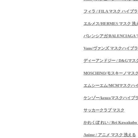
フィラ / FILA マスク ハイブ
エルメス/HERMES マスク 洗
バレンシアガ/BALENCIAGA
Vans/ヴァンズ マスクハイブ
ディーアンドジー / D&Gマス
MOSCHINO/モスキーノマス
エムシーエム/MCMマスクハ
ケンゾー/kenzoマスクハイブ
サッカークラブ マスク
かわくぼ れい / Rei Kawak
Anime / アニメ マスク 洗える