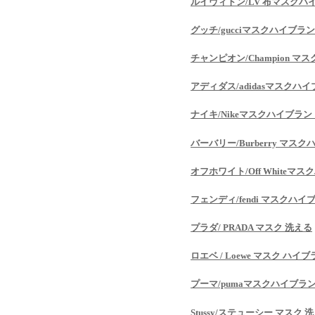
ルイヴィトン/LV 布マスクハ
グッチ/gucciマスクハイブラ
チャンピオン/Champion 
アディダス/adidasマスクハ
ナイキ/Nikeマスクハイブラン
バーバリー/Burberry マス
オフホワイト/Off Whiteマ
フェンディ/fendi マスクハイ
プラダ/ PRADA マスク 洗える
ロエベ / Loewe マスク ハイ
プーマ/pumaマスクハイブラ
Stussy/ステューシー マスク 