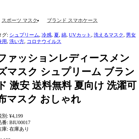
スポーツ マスク
ブランド スマホケース
タグ:
シュプリーム
,
冷感
,
夏
,
綿
,
UVカット
,
洗えるマスク
,
男女
兼用
,
洗い方
,
コロナウイルス
ファッションレディースメン
ズマスク シュプリーム ブラン
ド 激安 送料無料 夏向け 洗濯可
布マスク おしゃれ
税別:
¥4,199
品番:
BIU00017
在庫:
在庫あり