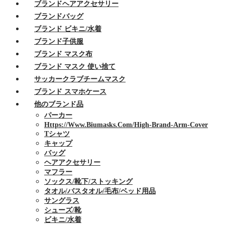
ブランドヘアアクセサリー
ブランドバッグ
ブランド ビキニ/水着
ブランド子供服
ブランド マスク布
ブランド マスク 使い捨て
サッカークラブチームマスク
ブランド スマホケース
他のブランド品
パーカー
Https://www.biumasks.com/high-Brand-Arm-Cover
Tシャツ
キャップ
バッグ
ヘアアクセサリー
マフラー
ソックス/靴下/ストッキング
タオル/バスタオル/毛布/ベッド用品
サングラス
シューズ/靴
ビキニ/水着