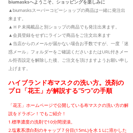
biumasksへようこそ、ショッピングを楽しみに
▲biumasksスーパーコピーショップの商品は一緒に発注出
来ます。
▲ＨＰ未掲載品と別ショップの商品でも発注出来ます。
▲会員登録をせずにラインで商品をご注文出来ます
▲当店からのメールが届かない場合お手数ですが、一度「迷
惑メール」フォルダーをご確認くださいまたはURL付きメー
ル拒否設定を解除した後、ご注文を頂けますようお願い申し
上げます。
ハイブランド布マスクの洗い方。洗剤の
プロ「花王」が解説する“5つ”の手順
「花王」ホームページで公開している布マスクの洗い方の解
説をドラポン！でもご紹介！
1.標準濃度の洗剤で10分間浸漬。
2.塩素系漂白剤のキャップ７分目(15mL)を水１Lに溶かした