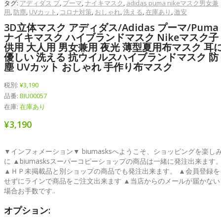
タグ:
アディダス プ
,
プーマ
,
ナイキマスク
,
adidas puma nikeマスク男女兼
用
,
防塵
,
UVカット
,
コロナ対策
,
おしゃれ
,
洗える
,
在庫あり
,
激安
3D立体マスク アディダス/adidas プーマ/puma
ナイキマスク ハイブランドマスク Nikeマスク子
供用 大人用 男女兼用 夜光 薄型夏用布マスク 耳
優しい 洗える 抗ウイルスハイブランドマスク 防
塵 UVカット おしゃれ 手作り布マスク
税別:
¥3,190
品番:
BIU00057
在庫:
在庫あり
¥3,190
▼インフォメーション▼ biumasksへようこそ、ショッピングを楽し
に ▲biumasksスーパーコピーショップの商品は一緒に発注出来ます
▲ＨＰ未掲載品と別ショップの商品でも発注出来ます。 ▲会員登録を
せずにラインで商品をご注文出来ます ▲当店からのメールが届かない
場合お手数です..
オプション: