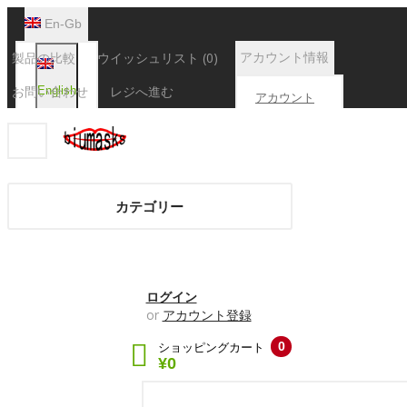
En-Gb
製品の比較
ウイッシュリスト (0)
アカウント情報
お問い合わせ
レジへ進む
English
アカウント
情報
注文履歴
カテゴリー
取引履歴
ダウンロー
ド
ログイン
or
アカウント登録
0
ショッピングカート
¥0