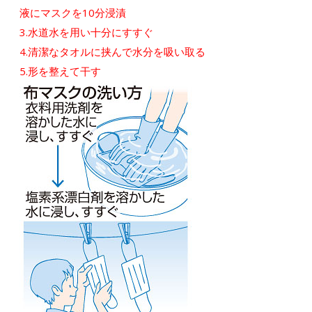
液にマスクを10分浸漬
3.水道水を用い十分にすすぐ
4.清潔なタオルに挟んで水分を吸い取る
5.形を整えて干す