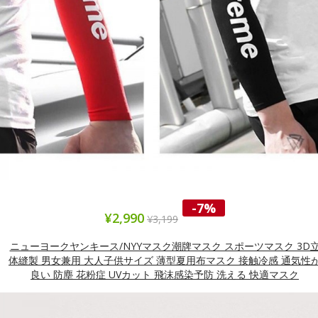
-7%
¥2,990
¥3,199
ニューヨークヤンキース/NYYマスク潮牌マスク スポーツマスク 3D
体縫製 男女兼用 大人子供サイズ 薄型夏用布マスク 接触冷感 通気性
良い 防塵 花粉症 UVカット 飛沫感染予防 洗える 快適マスク