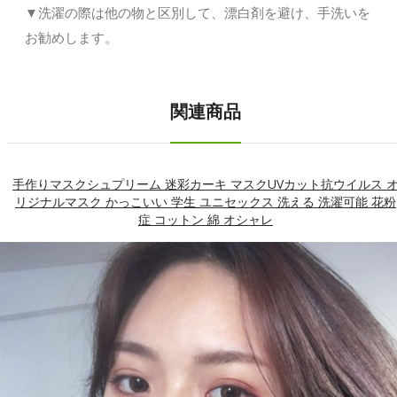
▼洗濯の際は他の物と区別して、漂白剤を避け、手洗いを
お勧めします。
関連商品
手作りマスクシュプリーム 迷彩カーキ マスクUVカット抗ウイルス 
リジナルマスク かっこいい 学生 ユニセックス 洗える 洗濯可能 花粉
症 コットン 綿 オシャレ