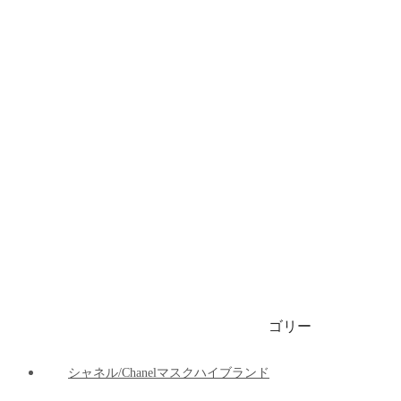
ブランドビキニ/水着
ブランドブリーフ/下着
ブランドマット
ブランド車の用品
ブランドパーカー/ 春秋服 / 冬服
1999円マスク
ゴリー
ご注文決済出荷追跡
ブログ
シャネル/Chanelマスクハイブランド