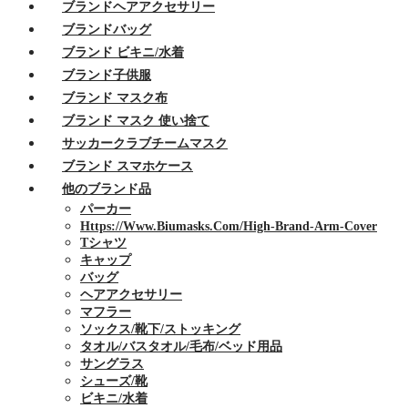
ブランドヘアアクセサリー
ブランドバッグ
ブランド ビキニ/水着
ブランド子供服
ブランド マスク布
ブランド マスク 使い捨て
サッカークラブチームマスク
ブランド スマホケース
他のブランド品
パーカー
Https://www.biumasks.com/high-Brand-Arm-Cover
Tシャツ
キャップ
バッグ
ヘアアクセサリー
マフラー
ソックス/靴下/ストッキング
タオル/バスタオル/毛布/ベッド用品
サングラス
シューズ/靴
ビキニ/水着