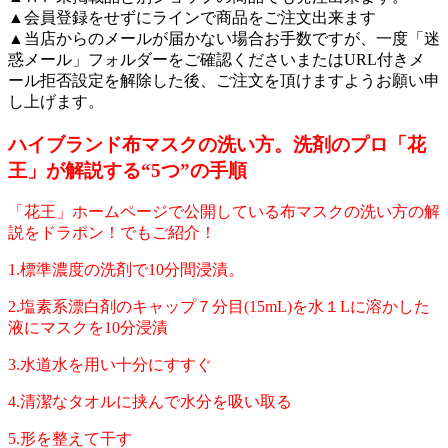
▲会員登録をせずにラインで商品をご注文出来ます
▲当店からのメールが届かない場合お手数ですが、一度「迷
惑メール」フォルダーをご確認くださいまたはURL付きメ
ール拒否設定を解除した後、ご注文を頂けますようお願い申
し上げます。
ハイブランド布マスクの洗い方。洗剤のプロ「花
王」が解説する“5つ”の手順
「花王」ホームページで公開している布マスクの洗い方の解
説をドラポン！でもご紹介！
1.標準濃度の洗剤で10分間浸漬。
2.塩素系漂白剤のキャップ７分目(15mL)を水１Lに溶かした
液にマスクを10分浸漬
3.水道水を用い十分にすすぐ
4.清潔なタオルに挟んで水分を吸い取る
5.形を整えて干す