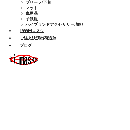
ブリーフ/下着
マット
車用品
子供服
ハイブランドアクセサリー/飾り
1999円マスク
ご注文決済出荷追跡
ブログ
ホーム
セール商品
布マスク
ハイブランドマスク
Armaniアルマーニマスク洗える
Celine/セリーヌ マスク 洗える