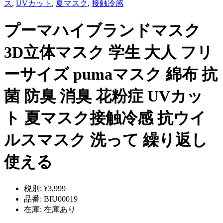
ス
,
UVカット
,
夏マスク
,
接触冷感
プーマハイブランドマスク
3D立体マスク 学生 大人 フリ
ーサイズ pumaマスク 綿布 抗
菌 防臭 消臭 花粉症 UVカッ
ト 夏マスク接触冷感 抗ウイ
ルスマスク 洗って 繰り返し
使える
税別:
¥3,999
品番:
BIU00019
在庫:
在庫あり