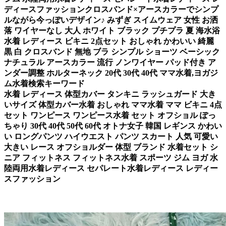
ディースファッションクロスバンド×アースカラーでシンプ
ルながら今っぽいデザイン♪ みずぎ スイムウェア 女性 お洒
落 ワイヤーなし 大人 ホワイト ブラック プチプラ 夏 海水浴
水着 レディース ビキニ 2点セット おしゃれ かわいい 綺麗
黒 白 クロスバンド 無地 ブラ シンプル ショーツ ベーシック
ナチュラル アースカラー 流行 ノンワイヤー パッド付き ア
ンダー調整 ホルターネック 20代 30代 40代 ママ水着,ヨガジ
ム水着検索キーワード
水着 レディース 体型カバー タンキニ ラッシュガード 大き
いサイズ 体型カバー水着 おしゃれ ママ水着 ママ ビキニ 4点
セット ワンピース ワンピース水着 セット オフショル ぽっ
ちゃり 30代 40代 50代 60代 オトナ女子 韓国 レギンス かわい
い ロングパンツ ハイウエスト パンツ スカート 人気 可愛い
大きい レース オフショルダー 体型 ブランド 水着セット シ
ニア フィットネス フィットネス水着 スポーツ ジム ヨガ 水
陸両用水着レディース セパレート水着レディース レディー
スファッション