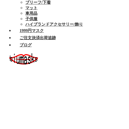
ブリーフ/下着
マット
車用品
子供服
ハイブランドアクセサリー/飾り
1999円マスク
ご注文決済出荷追跡
ブログ
ホーム
セール商品
布マスク
ハイブランドマスク
Armaniアルマーニマスク洗える
Celine/セリーヌ マスク 洗える