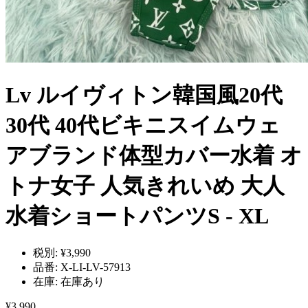
Lv ルイヴィトン韓国風20代
30代 40代ビキニスイムウェ
アブランド体型カバー水着 オ
トナ女子 人気きれいめ 大人
水着ショートパンツS - XL
税別:
¥3,990
品番:
X-LI-LV-57913
在庫:
在庫あり
¥3,990