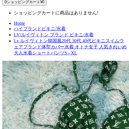
0
ショッピングカート
¥0
ショッピングカートに商品はありません!
Home
ハイブランドビキニ/水着
LV/ルイヴィトン ブランド ビキニ/水着
Lv ルイヴィトン韓国風20代 30代 40代ビキニスイムウ
ェアブランド体型カバー水着 オトナ女子 人気きれいめ
大人水着ショートパンツS - XL