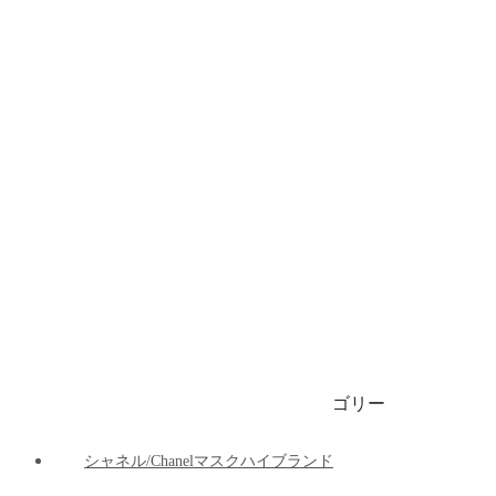
ブランドビキニ/水着
ブランドブリーフ/下着
ブランドマット
ブランド車の用品
ブランドパーカー/ 春秋服 / 冬服
1999円マスク
ゴリー
ご注文決済出荷追跡
ブログ
シャネル/Chanelマスクハイブランド