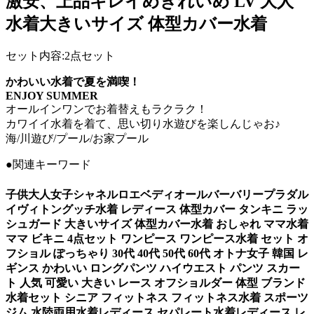
激安、上品キレイめきれいめ LV 大人
水着大きいサイズ 体型カバー水着
セット内容:2点セット
かわいい水着で夏を満喫！
ENJOY SUMMER
オールインワンでお着替えもラクラク！
カワイイ水着を着て、思い切り水遊びを楽しんじゃお♪
海/川遊び/プール/お家プール
●関連キーワード
子供大人女子シャネルロエベディオールバーバリープラダル
イヴィトングッチ水着 レディース 体型カバー タンキニ ラッ
シュガード 大きいサイズ 体型カバー水着 おしゃれ ママ水着
ママ ビキニ 4点セット ワンピース ワンピース水着 セット オ
フショル ぽっちゃり 30代 40代 50代 60代 オトナ女子 韓国 レ
ギンス かわいい ロングパンツ ハイウエスト パンツ スカー
ト 人気 可愛い 大きい レース オフショルダー 体型 ブランド
水着セット シニア フィットネス フィットネス水着 スポーツ
ジム 水陸両用水着レディース セパレート水着レディース レ