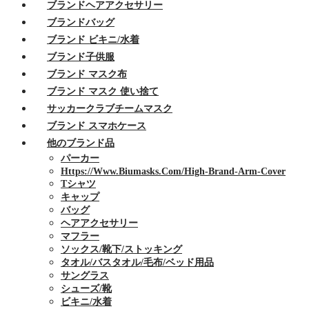
ブランドヘアアクセサリー
ブランドバッグ
ブランド ビキニ/水着
ブランド子供服
ブランド マスク布
ブランド マスク 使い捨て
サッカークラブチームマスク
ブランド スマホケース
他のブランド品
パーカー
Https://www.biumasks.com/high-Brand-Arm-Cover
Tシャツ
キャップ
バッグ
ヘアアクセサリー
マフラー
ソックス/靴下/ストッキング
タオル/バスタオル/毛布/ベッド用品
サングラス
シューズ/靴
ビキニ/水着