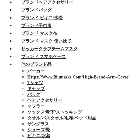
ブランドヘアアクセサリー
ブランドバッグ
ブランド ビキニ/水着
ブランド子供服
ブランド マスク布
ブランド マスク 使い捨て
サッカークラブチームマスク
ブランド スマホケース
他のブランド品
パーカー
Https://www.biumasks.com/high-Brand-Arm-Cover
Tシャツ
キャップ
バッグ
ヘアアクセサリー
マフラー
ソックス/靴下/ストッキング
タオル/バスタオル/毛布/ベッド用品
サングラス
シューズ/靴
ビキニ/水着