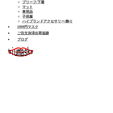
ブリーフ/下着
マット
車用品
子供服
ハイブランドアクセサリー/飾り
1999円マスク
ご注文決済出荷追跡
ブログ
ホーム
セール商品
布マスク
ハイブランドマスク
Armaniアルマーニマスク洗える
Celine/セリーヌ マスク 洗える