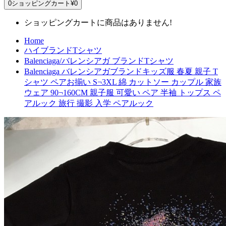
0
ショッピングカート
¥0
ショッピングカートに商品はありません!
Home
ハイブランドTシャツ
Balenciaga/バレンシアガ ブランドTシャツ
Balenciaga バレンシアガブランドキッズ服 春夏 親子 T
シャツ ペアお揃い S¬3XL 綿 カットソー カップル 家族
ウェア 90¬160CM 親子服 可愛い ペア 半袖 トップス ペ
アルック 旅行 撮影 入学 ペアルック