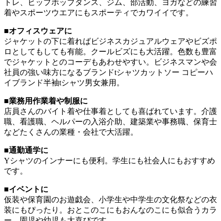
トレ、ヒップホップダンス、ジム、部活動、ヨガなどの練習
着やスポーツウエアにもスポーティでカワイイです。
■オフィスウェアに
ジャケットの下に着ればビジネスカジュアルウェアやビズポ
ロとしてもしても有能。クールビズにも大活躍。色数も豊富
でジャケットとのコーデもあわせやすい。ビジネスマンや会
社員の強い味方になるブランドtシャツカットソー コピーハ
イブランド半袖tシャツ男女兼用。
■業務用作業着や制服に
店員さんのバイト着や仕事着としても喜ばれています。介護
職、看護職、ヘルパーの入浴介助、建築業や事務職、保育士
などたくさんの業種・会社で大活躍。
■通勤通学に
Yシャツのインナーにも便利。学生にも社会人にもおすすめ
です。
■イベントに
仮装や保育園のお遊戯会、小学生や中学生の文化祭などの衣
装にもぴったり。おとこのこにもおんなのこにも似合うカラ
ー。園児や幼児も大喜びです。