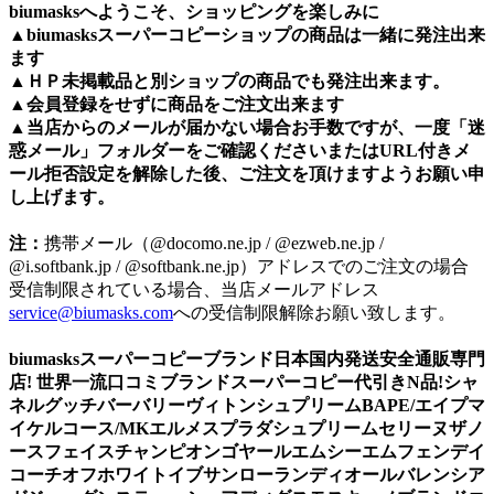
biumasksへようこそ、ショッピングを楽しみに
▲
biumasks
スーパーコピーショップの商品は一緒に発注出来
ます
▲ＨＰ未掲載品と別ショップの商品でも発注出来ます。
▲会員登録をせずに商品をご注文出来ます
▲当店からのメールが届かない場合お手数ですが、一度「迷
惑メール」フォルダーをご確認くださいまたはURL付きメ
ール拒否設定を解除した後、ご注文を頂けますようお願い申
し上げます。
注：
携帯メール（@docomo.ne.jp / @ezweb.ne.jp /
@i.softbank.jp / @softbank.ne.jp）アドレスでのご注文の場合
受信制限されている場合、当店メールアドレス
service@biumasks.com
への受信制限解除お願い致します。
biumasksスーパーコピーブランド日本国内発送安全通販専門
店! 世界一流口コミブランドスーパーコピー代引きN品!シャ
ネルグッチバーバリーヴィトンシュプリームBAPE/エイプマ
イケルコース/MKエルメスプラダシュプリームセリーヌザノ
ースフェイスチャンピオンゴヤールエムシーエムフェンデイ
コーチオフホワイトイブサンローランディオールバレンシア