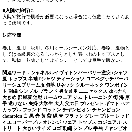
■入院や旅行に
入院や旅行で肌着が必要になった場合にも色数もたくさんあ
って便利です。
対応季節
春用、夏用、秋用、冬用オールシーズン対応。春物、夏物と
しては高級感のあるしっかりとした着心地のトップスとし
て、秋物、冬物としてはインナーとしては厚手で暖かい。
関連ワード：シャネルルイヴィトンバーバリー激安 tシャツ
夏 トップス 半袖Tシャツ ティーシャツ ロエベグッチバーバ
リーシュプリーム服 無地 Uネック クルーネック ワンポイン
ト 刺繍 シンプル ブランド 男女兼用 ユニセックス ゆったり
大きめ 部屋着 運動 ルームウェア ジム トレーニング 街 海 厚
手 透けない 夫婦 大学生 大人 父の日 プレゼント ギフト ペア
カップル ブランド コットン チヤンピオン チャンピョン
champion 白 黒 赤 黄 紫 緑 青 ブラック グレー ブルー レッド
イエロー パープル オレンジ ウェア トップス カジュアル ス
トリート 大きいサイズ ロゴ 刺繍 シンプル 半袖 チヤンピオ