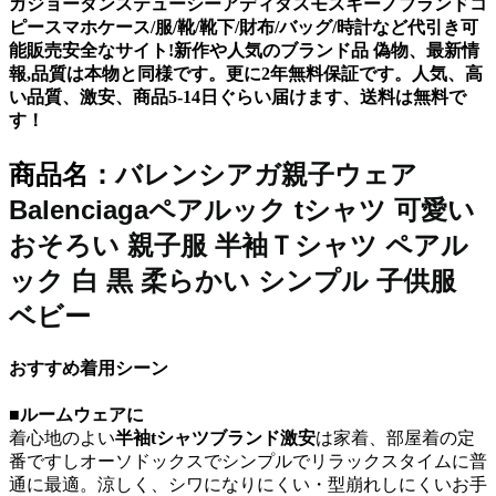
ガジョーダンステューシーアディダスモスキーノブランドコ
ピースマホケース/服/靴/靴下/財布/バッグ/時計など代引き可
能販売安全なサイト!新作や人気のブランド品 偽物、最新情
報,品質は本物と同様です。更に2年無料保証です。人気、高
い品質、激安、商品5-14日ぐらい届けます、送料は無料で
す！
バレンシアガ親子ウェア
商品名：
Balenciagaペアルック tシャツ 可愛い
おそろい 親子服 半袖Ｔシャツ ペアル
ック 白 黒 柔らかい シンプル 子供服
ベビー
おすすめ着用シーン
■ルームウェアに
着心地のよい
半袖tシャツブランド激安
は家着、部屋着の定
番ですしオーソドックスでシンプルでリラックスタイムに普
通に最適。涼しく、シワになりにくい・型崩れしにくいお手