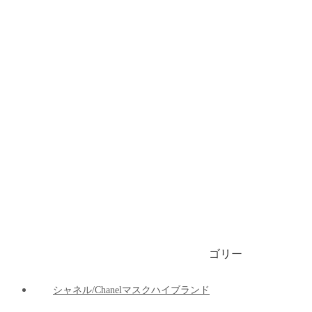
ブランドビキニ/水着
ブランドブリーフ/下着
ブランドマット
ブランド車の用品
ブランドパーカー/ 春秋服 / 冬服
1999円マスク
ゴリー
ご注文決済出荷追跡
ブログ
シャネル/Chanelマスクハイブランド