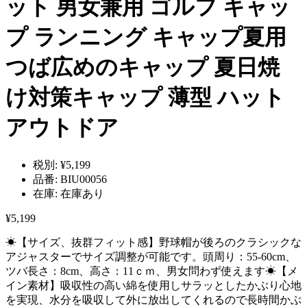
ット 男女兼用 ゴルフ キャッ
プ ランニング キャップ夏用
つば広めのキャップ 夏日焼
け対策キャップ 薄型 ハット
アウトドア
税別:
¥5,199
品番:
BIU00056
在庫:
在庫あり
¥5,199
☀【サイズ、抜群フィット感】野球帽が後ろのクラシックな
アジャスターでサイズ調整が可能です。頭周り：55-60cm、
ツバ長さ：8cm、高さ：11ｃｍ、男女問わず使えます☀【メ
イン素材】吸収性の高い綿を使用しサラッとしたかぶり心地
を実現、水分を吸収して外に放出してくれるので長時間かぶ