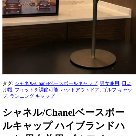
タグ:
シャネル/Chanelベースボールキャップ
,
男女兼用
,
日よ
け帽
,
フィットを調節可能
,
ハットアウトドア
,
ゴルフ キャッ
プ
,
ランニング キャップ
シャネル/Chanelベースボー
ルキャップ ハイブランドハ