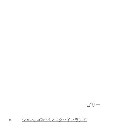
ブランドビキニ/水着
ブランドブリーフ/下着
ブランドマット
ブランド車の用品
ブランドパーカー/ 春秋服 / 冬服
1999円マスク
ゴリー
ご注文決済出荷追跡
ブログ
シャネル/Chanelマスクハイブランド