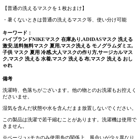
【普通の洗えるマスクを１枚おまけ】
・暑くないときは普通の洗えるマスク等、使い分け可能
キーワード：
ハイブランドNIKEマスク 在庫あり,ADIDASマスク 洗える
激安,送料無料マスク 夏用,マスク洗える モノグラムダミエ,
子供 マスク 夏用 冷感,大人マスクの作り方,サージカルマス
ク,マスク 洗える 水着,マスク 洗える 布,マスク 洗える おし
ゃれ
備考
洗濯時、色落ちがございます。他の物とのお洗濯もお控えく
ださいませ。
湿気を含んだ状態や水を含んだまま放置しないでください。
この製品は洗濯で若干縮むことがあります。洗濯機は使用で
きません。
※ベージュ×モカのみ使用糸の関係上、風合いが少々異なり