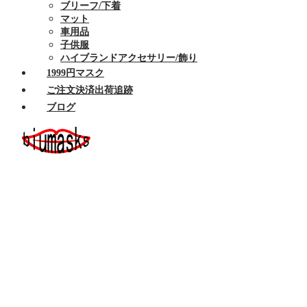
ブリーフ/下着
マット
車用品
子供服
ハイブランドアクセサリー/飾り
1999円マスク
ご注文決済出荷追跡
ブログ
ホーム
セール商品
布マスク
ハイブランドマスク
Armaniアルマーニマスク洗える
Celine/セリーヌ マスク 洗える