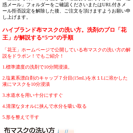
惑メール」フォルダーをご確認くださいまたはURL付きメ
ール拒否設定を解除した後、ご注文を頂けますようお願い申
し上げます。
ハイブランド布マスクの洗い方。洗剤のプロ「花
王」が解説する“5つ”の手順
「花王」ホームページで公開している布マスクの洗い方の解
説をドラポン！でもご紹介！
1.標準濃度の洗剤で10分間浸漬。
2.塩素系漂白剤のキャップ７分目(15mL)を水１Lに溶かした
液にマスクを10分浸漬
3.水道水を用い十分にすすぐ
4.清潔なタオルに挟んで水分を吸い取る
5.形を整えて干す