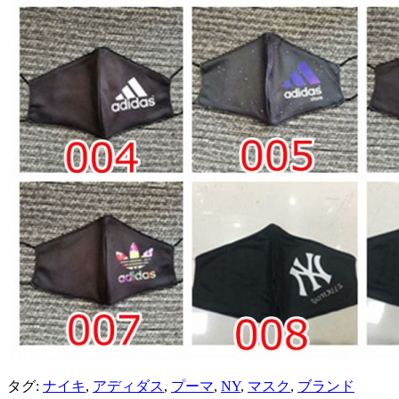
タグ:
ナイキ
,
アディダス
,
プーマ
,
NY
,
マスク
,
ブランド