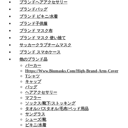
ブランドヘアアクセサリー
ブランドバッグ
ブランド ビキニ/水着
ブランド子供服
ブランド マスク布
ブランド マスク 使い捨て
サッカークラブチームマスク
ブランド スマホケース
他のブランド品
パーカー
Https://www.biumasks.com/high-Brand-Arm-Cover
Tシャツ
キャップ
バッグ
ヘアアクセサリー
マフラー
ソックス/靴下/ストッキング
タオル/バスタオル/毛布/ベッド用品
サングラス
シューズ/靴
ビキニ/水着