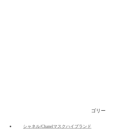
ブランドビキニ/水着
ブランドブリーフ/下着
ブランドマット
ブランド車の用品
ブランドパーカー/ 春秋服 / 冬服
1999円マスク
ゴリー
ご注文決済出荷追跡
ブログ
シャネル/Chanelマスクハイブランド