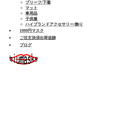
ブリーフ/下着
マット
車用品
子供服
ハイブランドアクセサリー/飾り
1999円マスク
ご注文決済出荷追跡
ブログ
ホーム
セール商品
布マスク
ハイブランドマスク
Armaniアルマーニマスク洗える
Celine/セリーヌ マスク 洗える