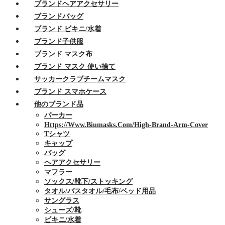
ブランドヘアアクセサリー
ブランドバッグ
ブランド ビキニ/水着
ブランド子供服
ブランド マスク布
ブランド マスク 使い捨て
サッカークラブチームマスク
ブランド スマホケース
他のブランド品
パーカー
Https://www.biumasks.com/high-Brand-Arm-Cover
Tシャツ
キャップ
バッグ
ヘアアクセサリー
マフラー
ソックス/靴下/ストッキング
タオル/バスタオル/毛布/ベッド用品
サングラス
シューズ/靴
ビキニ/水着