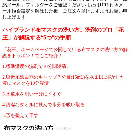
惑メール」フォルダーをご確認くださいまたはURL付きメ
ール拒否設定を解除した後、ご注文を頂けますようお願い申
し上げます。
ハイブランド布マスクの洗い方。洗剤のプロ「花
王」が解説する“5つ”の手順
「花王」ホームページで公開している布マスクの洗い方の解
説をドラポン！でもご紹介！
1.標準濃度の洗剤で10分間浸漬。
2.塩素系漂白剤のキャップ７分目(15mL)を水１Lに溶かした
液にマスクを10分浸漬
3.水道水を用い十分にすすぐ
4.清潔なタオルに挟んで水分を吸い取る
5.形を整えて干す