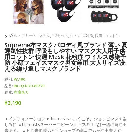
タグ:
シュプリーム
,
マスク
,
UVカット
,
ウイルス対策
,
快適
,
コットン
Supreme布マスクパロディ風ブランド 薄い 夏
通気性抜群 呼吸もしやすい マスク大人用子供
用コットン 快適 Mask 花粉症 ウイルス感染予
防 小顔フェイスマスク男女兼用 大人サイズ洗
える繰り返しマスクブランド
税別:
¥3,190
品番:
BIU-Q-KOU-80370
在庫:
在庫あり
¥3,190
▼インフォメーション▼ biumasksへようこそ、ショッピングを楽
しみに ▲biumasksスーパーコピーショップの商品は一緒に発注出
来ます。 ▲ＨＰ未掲載品と別ショップの商品でも発注出来ます。