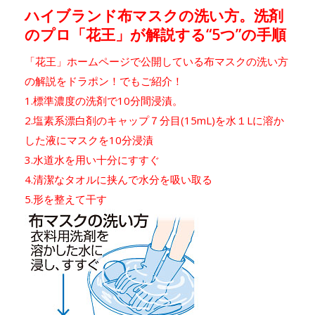
ハイブランド布マスクの洗い方。洗剤
のプロ「花王」が解説する“5つ”の手順
「花王」ホームページで公開している布マスクの洗い方
の解説をドラポン！でもご紹介！
1.標準濃度の洗剤で10分間浸漬。
2.塩素系漂白剤のキャップ７分目(15mL)を水１Lに溶か
した液にマスクを10分浸漬
3.水道水を用い十分にすすぐ
4.清潔なタオルに挟んで水分を吸い取る
5.形を整えて干す