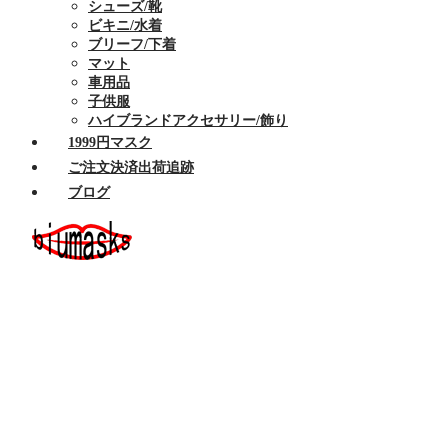
シューズ/靴
ビキニ/水着
ブリーフ/下着
マット
車用品
子供服
ハイブランドアクセサリー/飾り
1999円マスク
ご注文決済出荷追跡
ブログ
ホーム
セール商品
布マスク
ハイブランドマスク
Armaniアルマーニマスク洗える